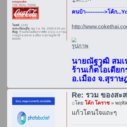
crazycoke
THE REAL THING
คนบ้า----------->โค้ก..
โพสต์:
1193
http://www.cokethai.co
ลงทะเบียนเมื่อ:
พุธ ก.ย. 09, 2009 9:53 am
ที่อยู่:
ร้านเก็ตไอเดียกราฟฟิก 1/111 ถ.การุณ
ราษฎร์ ต.ตลาด อ.เมือง จ.สุราษฎร์ธานี
84000
นายณัฐวุฒิ สมเ
ร้านเก็ตไอเดีย
อ.เมือง จ.สุราษ
Re: รวม ของสะส
โดย
โค้ก โคราช
» พฤหัส
แก้วโดนใจแถะๆ