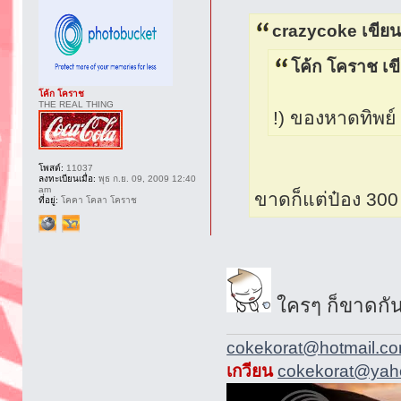
crazycoke เขียน
โค้ก โคราช เข
โค้ก โคราช
THE REAL THING
!) ของหาดทิพย์ 
โพสต์:
11037
ลงทะเบียนเมื่อ:
พุธ ก.ย. 09, 2009 12:40
am
ขาดก็แต่ป๋อง 300
ที่อยู่:
โคคา โคลา โคราช
ใครๆ ก็ขาดกัน
cokekorat@hotmail.c
เกวียน
cokekorat@yaho