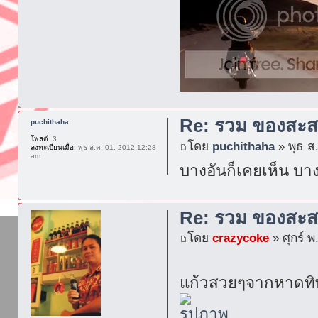
Re: รวม ของสะส
puchithaha
โพสต์:
3
โดย
puchithaha
» พุธ ส
ลงทะเบียนเมื่อ:
พุธ ส.ค. 01, 2012 12:28
am
บางอันก็เคยเห็น บา
Re: รวม ของสะส
โดย
crazycoke
» ศุกร์ พ
แก้วสวยๆจากหาดทิพ