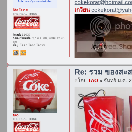
cokekorat@hotmail.c
เกวียน
cokekorat@yaho
โค้ก โคราช
THE REAL THING
โพสต์:
11037
ลงทะเบียนเมื่อ:
พุธ ก.ย. 09, 2009 12:40
am
ที่อยู่:
โคคา โคลา โคราช
Re: รวม ของสะส
โดย
TAO
» จันทร์ ม.ค. 
TAO
THE REAL THING