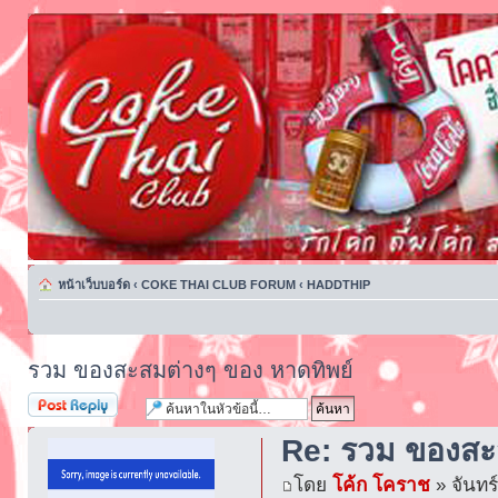
หน้าเว็บบอร์ด
‹
COKE THAI CLUB FORUM
‹
HADDTHIP
รวม ของสะสมต่างๆ ของ หาดทิพย์
ตอบกระทู้
Re: รวม ของสะ
โดย
โค้ก โคราช
» จันทร