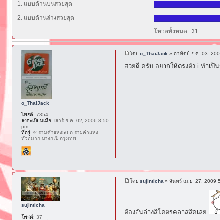
1. แบบด้านบนสวยสุด
2. แบบด้านล่างสวยสุด
โหวตทั้งหมด : 31
โดย
o_ThaiJack
» อาทิตย์ ธ.ค. 03, 20
สวยดี ครับ อยากให้ตรงตัว i ทำเป็
o_ThaiJack
โพสต์:
7354
ลงทะเบียนเมื่อ:
เสาร์ ธ.ค. 02, 2006 8:50
pm
ที่อยู่:
ซ.รามคำแหง50 ถ.รามคำแหง
หัวหมาก บางกะปิ กรุงเทพ
โดย
sujinticha
» จันทร์ เม.ย. 27, 2009 
sujinticha
ต้องอันล่างสิโคตรคลาสสิคเลย
โพสต์:
37