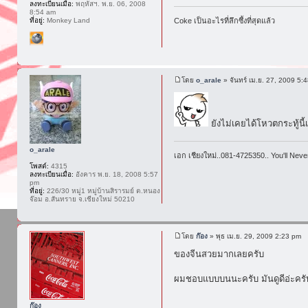
ลงทะเบียนเมื่อ:
พฤหัสฯ. พ.ย. 06, 2008
8:54 am
ที่อยู่:
Monkey Land
Coke เป็นอะไรที่ลึกซึ้งที่สุดแล้ว
โดย
o_arale
» จันทร์ เม.ย. 27, 2009 5:
ยังไม่เคยได้โหวตกระทู้นี
o_arale
เอก เชียงใหม่..081-4725350.. You'll Neve
โพสต์:
4315
ลงทะเบียนเมื่อ:
อังคาร พ.ย. 18, 2008 5:57
pm
ที่อยู่:
226/30 หมู่1 หมู่บ้านสิรารมย์ ต.หนอง
จ๊อม อ.สันทราย จ.เชียงใหม่ 50210
โดย
ก๊อง
» พุธ เม.ย. 29, 2009 2:23 pm
ของจีนสวยมากเลยครับ
ผมชอบแบบบนนะครับ มันดูดีอ่ะครั
ก๊อง