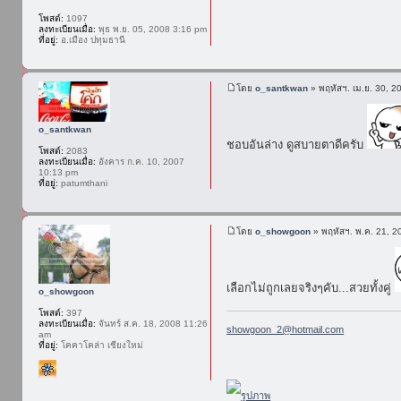
โพสต์:
1097
ลงทะเบียนเมื่อ:
พุธ พ.ย. 05, 2008 3:16 pm
ที่อยู่:
อ.เมือง ปทุมธานี
โดย
o_santkwan
» พฤหัสฯ. เม.ย. 30, 2
o_santkwan
ชอบอันล่าง ดูสบายตาดีครับ
โพสต์:
2083
ลงทะเบียนเมื่อ:
อังคาร ก.ค. 10, 2007
10:13 pm
ที่อยู่:
patumthani
โดย
o_showgoon
» พฤหัสฯ. พ.ค. 21, 2
เลือกไม่ถูกเลยจริงๆคับ...สวยทั้งคู่
o_showgoon
โพสต์:
397
ลงทะเบียนเมื่อ:
จันทร์ ส.ค. 18, 2008 11:26
showgoon_2@hotmail.com
am
ที่อยู่:
โคคาโคล่า เชียงใหม่