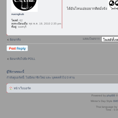
ได้อันไหนเอ่ยอยากติดมั่งจัง
nuengkub
โพสต์:
62
ลงทะเบียนเมื่อ:
พุธ พ.ค. 19, 2010 2:35 pm
ที่อยู่:
นนทบุรี
แสดงโพสจาก:
ย้อนกลับ
ตอบกระทู้
ย้อนกลับไปยัง POLL
ผู้ใช้งานขณะนี้
กำลังดูบอร์ดนี้: ไม่มีสมาชิกใหม่ และ บุคคลทั่วไป 0 ท่าน
หน้าเว็บบอร์ด
Powered by
phpBB
© 
Winter's Day Style
Bill
Thai language by
Time : 0.0