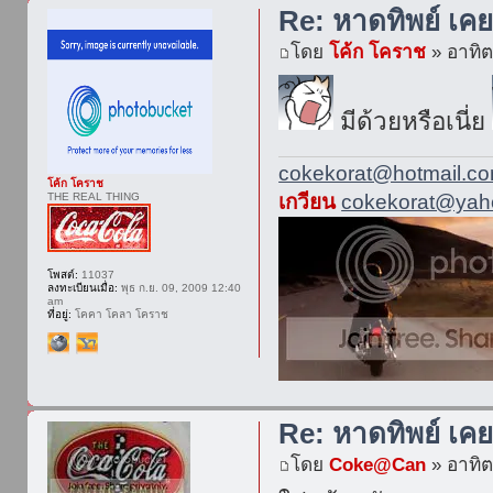
Re: หาดทิพย์ เค
โดย
โค้ก โคราช
» อาทิต
มีด้วยหรือเนี่ย
cokekorat@hotmail.c
โค้ก โคราช
THE REAL THING
เกวียน
cokekorat@yaho
โพสต์:
11037
ลงทะเบียนเมื่อ:
พุธ ก.ย. 09, 2009 12:40
am
ที่อยู่:
โคคา โคลา โคราช
Re: หาดทิพย์ เค
โดย
Coke@Can
» อาทิต