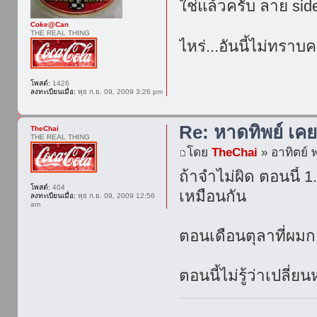
ใช่แล้วครับ ลาย side 
Coke@Can
THE REAL THING
ไหร่...อันนี้ไม่ทราบ
โพสต์:
1426
ลงทะเบียนเมื่อ:
พุธ ก.ย. 09, 2009 3:26 pm
Re: หาดทิพย์ เค
TheChai
THE REAL THING
โดย
TheChai
» อาทิตย์ 
ถ้าจำไม่ผิด ตอนนี้ 
โพสต์:
404
เหมือนกัน
ลงทะเบียนเมื่อ:
พุธ ก.ย. 09, 2009 12:56
am
ตอนเดือนตุลาที่ผมกลั
ตอนนี้ไม่รู้ว่าเปลี่ยน