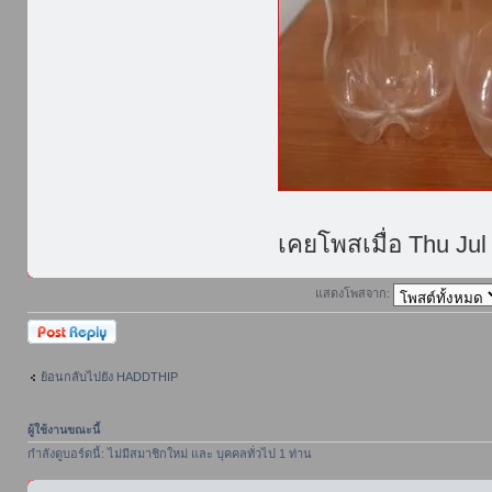
เคยโพสเมื่อ Thu Jul
แสดงโพสจาก:
ตอบกระทู้
ย้อนกลับไปยัง HADDTHIP
ผู้ใช้งานขณะนี้
กำลังดูบอร์ดนี้: ไม่มีสมาชิกใหม่ และ บุคคลทั่วไป 1 ท่าน