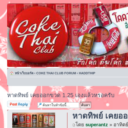
หน้าเว็บบอร์ด
‹
COKE THAI CLUB FORUM
‹
HADDTHIP
หาดทิพย์ เคยออกขวด 1.25 เองแล้วหรอครับ
ตอบกระทู้
หาดทิพย์ เคยอ
โดย
superantz
» อาทิตย