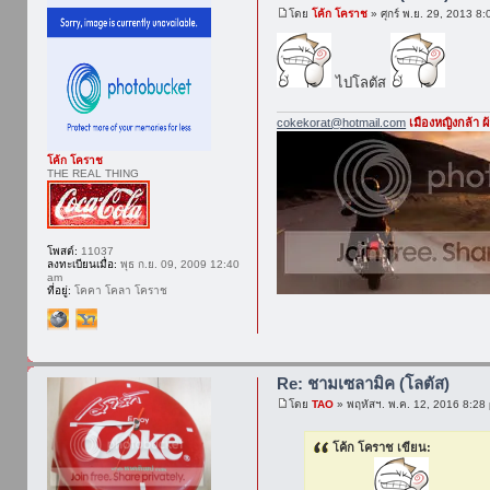
โดย
โค้ก โคราช
» ศุกร์ พ.ย. 29, 2013 8
ไปโลตัส
cokekorat@hotmail.com
เมืองหญิงกล้า 
โค้ก โคราช
THE REAL THING
โพสต์:
11037
ลงทะเบียนเมื่อ:
พุธ ก.ย. 09, 2009 12:40
am
ที่อยู่:
โคคา โคลา โคราช
Re: ชามเซลามิค (โลตัส)
โดย
TAO
» พฤหัสฯ. พ.ค. 12, 2016 8:28
โค้ก โคราช เขียน: