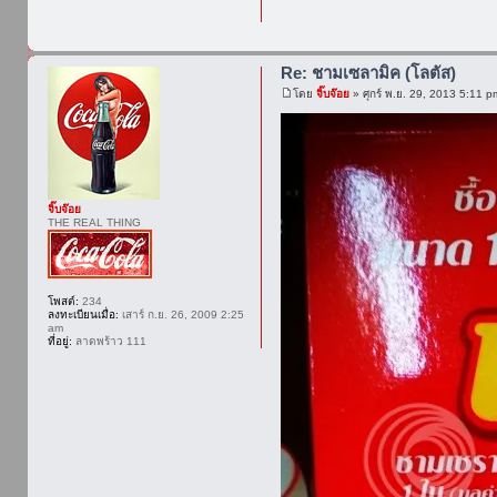
Re: ชามเซลามิค (โลตัส)
โดย
จิ๊บจ๊อย
» ศุกร์ พ.ย. 29, 2013 5:11 p
จิ๊บจ๊อย
THE REAL THING
โพสต์:
234
ลงทะเบียนเมื่อ:
เสาร์ ก.ย. 26, 2009 2:25
am
ที่อยู่:
ลาดพร้าว 111