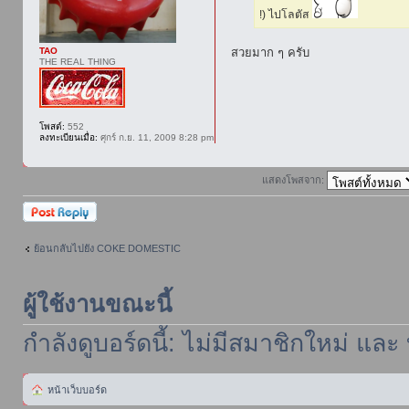
!) ไปโลตัส
สวยมาก ๆ ครับ
TAO
THE REAL THING
โพสต์:
552
ลงทะเบียนเมื่อ:
ศุกร์ ก.ย. 11, 2009 8:28 pm
แสดงโพสจาก:
ตอบกระทู้
ย้อนกลับไปยัง COKE DOMESTIC
ผู้ใช้งานขณะนี้
กำลังดูบอร์ดนี้: ไม่มีสมาชิกใหม่ และ
หน้าเว็บบอร์ด