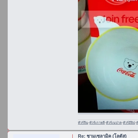
ทัวร์จีน
-
ทัวร์เกาหลี
-
ทัวร์เนปาล
-
ทัวร์อียิป
-
ท
Re: ชามเซลามิค (โลตัส)