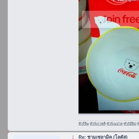
ทัวร์จีน
-
ทัวร์เกาหลี
-
ทัวร์เนปาล
-
ทัวร์อียิป
-
ท
Re: ชามเซลามิค (โลตัส)