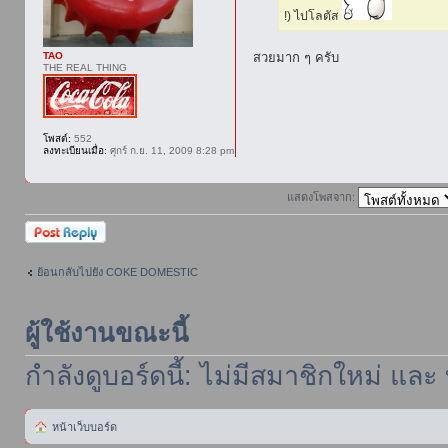
!) ไปโลตัส
สวยมาก ๆ ครับ
TAO
THE REAL THING
โพสต์:
552
ลงทะเบียนเมื่อ:
ศุกร์ ก.ย. 11, 2009 8:28 pm
แสดงโพสจาก:
ตอบกระทู้
ย้อนกลับไปยัง COKE DOMESTIC
ผู้ใช้งานขณะนี้
กำลังดูบอร์ดนี้: ไม่มีสมาชิกใหม่ และ
หน้าเว็บบอร์ด