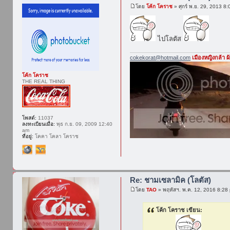
โดย
โค้ก โคราช
» ศุกร์ พ.ย. 29, 2013 8
ไปโลตัส
cokekorat@hotmail.com
เมืองหญิงกล้า 
โค้ก โคราช
THE REAL THING
โพสต์:
11037
ลงทะเบียนเมื่อ:
พุธ ก.ย. 09, 2009 12:40
am
ที่อยู่:
โคคา โคลา โคราช
Re: ชามเซลามิค (โลตัส)
โดย
TAO
» พฤหัสฯ. พ.ค. 12, 2016 8:28
โค้ก โคราช เขียน: