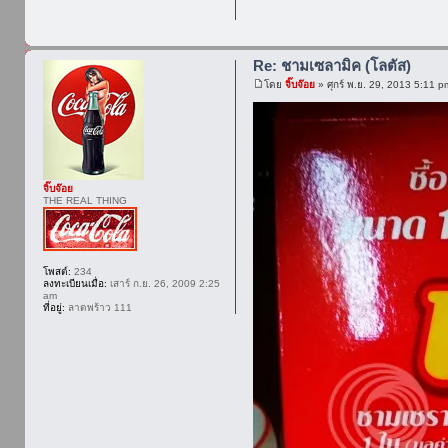
Re: ชามเซลามิค (โลตัส)
โดย
จิ๊บจ๊อย
» ศุกร์ พ.ย. 29, 2013 5:11 p
จิ๊บจ๊อย
THE REAL THING
โพสต์:
234
ลงทะเบียนเมื่อ:
เสาร์ ก.ย. 26, 2009 2:25
am
ที่อยู่:
ลาดพร้าว 111