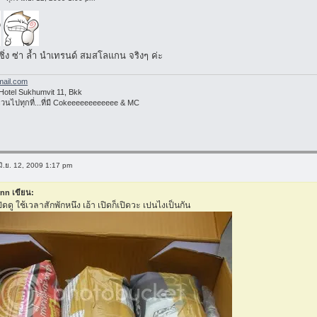
ิ่ง ซ่า ล้ำ นำเทรนด์ สมสโลแกน จริงๆ ค่ะ
ail.com
otel Sukhumvit 11, Bkk
เวนไปทุกที่...ที่มี Cokeeeeeeeeeeee & MC
 มิ.ย. 12, 2009 1:17 pm
inn เขียน:
ดดู ใช้เวลาสักพักหนึง เอ้า เปิดก็เปิดวะ เปนไงเป็นกัน