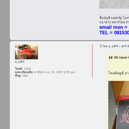
ชื่อบัญชี มงคลรัฐ โอจ
ธนาคาร ทหารไทย สาข
email msn =
TEL = 08153
โดย
o_LIFT
» ศุกร์ 
ต่อ tapae 
o_LIFT
โพสต์:
1249
ลงทะเบียนเมื่อ:
อาทิตย์ ม.ค. 21, 2007 6:55 pm
ไหนค้นดูดิ อ่
ที่อยู่:
กทม.