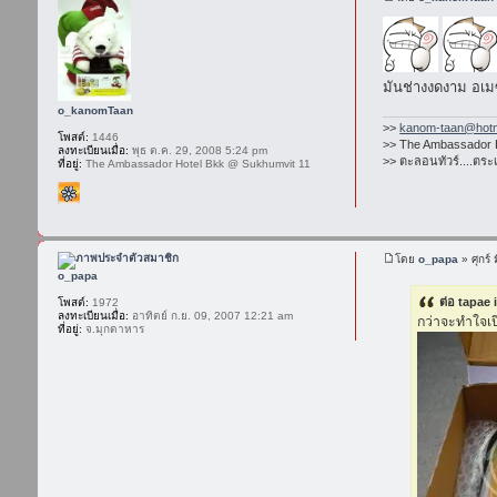
มันช่างงดงาม อเมซ
o_kanomTaan
>>
kanom-taan@hotm
โพสต์:
1446
>> The Ambassador H
ลงทะเบียนเมื่อ:
พุธ ต.ค. 29, 2008 5:24 pm
>> ตะลอนทัวร์....ตระ
ที่อยู่:
The Ambassador Hotel Bkk @ Sukhumvit 11
โดย
o_papa
» ศุกร์
o_papa
ต่อ tapae 
โพสต์:
1972
ลงทะเบียนเมื่อ:
อาทิตย์ ก.ย. 09, 2007 12:21 am
กว่าจะทำใจเปิ
ที่อยู่:
จ.มุกดาหาร