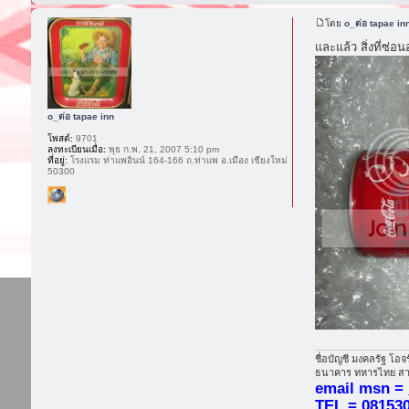
โดย
o_ต่อ tapae in
และแล้ว สิ่งที่ซ่อน
o_ต่อ tapae inn
โพสต์:
9701
ลงทะเบียนเมื่อ:
พุธ ก.พ. 21, 2007 5:10 pm
ที่อยู่:
โรงแรม ท่าแพอินน์ 164-166 ถ.ท่าแพ อ.เมือง เชียงใหม่
50300
ชื่อบัญชี มงคลรัฐ โอจ
ธนาคาร ทหารไทย สาข
email msn =
TEL = 08153