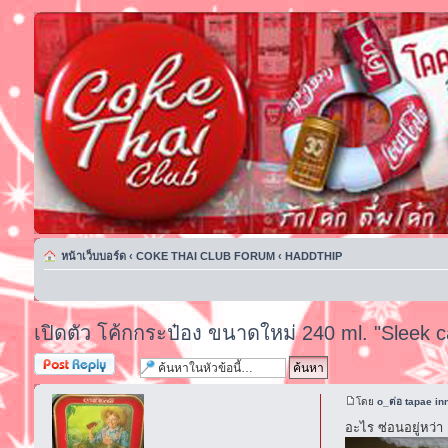
หน้าเว็บบอร์ด
‹
COKE THAI CLUB FORUM
‹
HADDTHIP
เปิดตัว โค้กกระป๋อง ขนาดใหม่ 240 ml. "Sleek c
ตอบกระทู้
โดย
o_ต่อ tapae in
อะไร ซ่อนอยู่หว่า เ