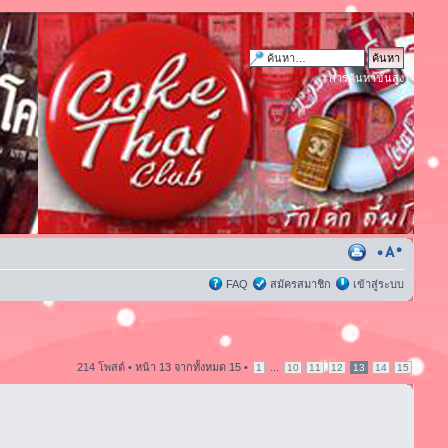
การค้นหาขั้นสูง
FAQ
สมัครสมาชิก
เข้าสู่ระบบ
214 โพสต์ •
หน้า
13
จากทั้งหมด
15
•
...
1
10
11
12
13
14
15