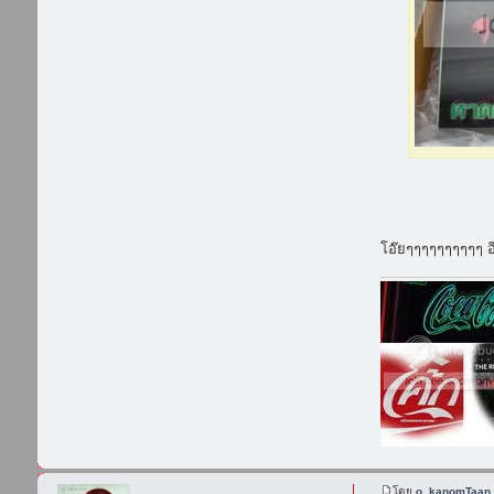
โอ๊ยๆๆๆๆๆๆๆๆๆๆ อ
โดย
o_kanomTaan