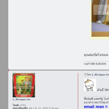
คุณต่อเปิดไม่หมด.
เบอร์ 086-6181644
โดย
o_ต่อ tapae in
มันมี Wra
ชื่อบัญชี มงคลรัฐ โอจ
o_ต่อ tapae inn
ธนาคาร ทหารไทย สาข
โพสต์:
9701
email msn =
ลงทะเบียนเมื่อ:
พุธ ก.พ. 21, 2007 5:10 pm