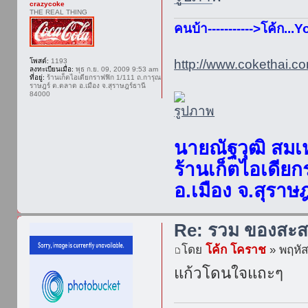
crazycoke
THE REAL THING
คนบ้า----------->โค้ก..
โพสต์:
1193
http://www.cokethai.co
ลงทะเบียนเมื่อ:
พุธ ก.ย. 09, 2009 9:53 am
ที่อยู่:
ร้านเก็ตไอเดียกราฟฟิก 1/111 ถ.การุณ
ราษฎร์ ต.ตลาด อ.เมือง จ.สุราษฎร์ธานี
84000
นายณัฐวุฒิ สมเ
ร้านเก็ตไอเดีย
อ.เมือง จ.สุราษ
Re: รวม ของสะส
โดย
โค้ก โคราช
» พฤหัส
แก้วโดนใจแถะๆ