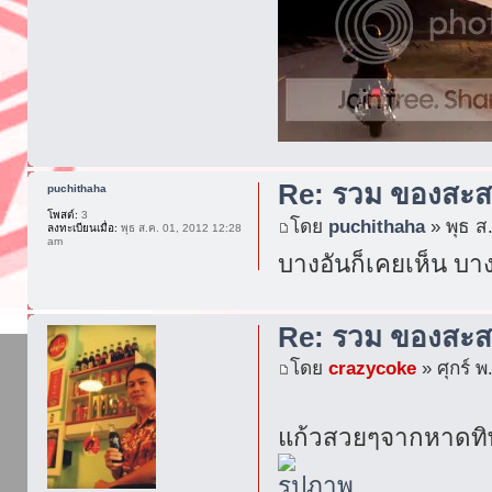
Re: รวม ของสะส
puchithaha
โพสต์:
3
โดย
puchithaha
» พุธ ส
ลงทะเบียนเมื่อ:
พุธ ส.ค. 01, 2012 12:28
am
บางอันก็เคยเห็น บา
Re: รวม ของสะส
โดย
crazycoke
» ศุกร์ พ
แก้วสวยๆจากหาดทิพ