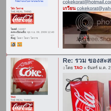
cokekorat@hotmail.c
เกวียน
cokekorat@yaho
โค้ก โคราช
THE REAL THING
โพสต์:
11037
ลงทะเบียนเมื่อ:
พุธ ก.ย. 09, 2009 12:40
am
ที่อยู่:
โคคา โคลา โคราช
Re: รวม ของสะส
โดย
TAO
» จันทร์ ม.ค. 
TAO
THE REAL THING