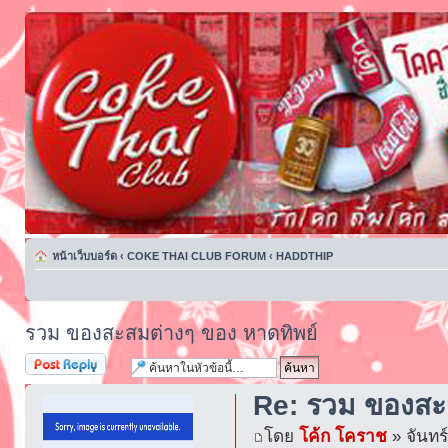
หน้าเว็บบอร์ด
‹
COKE THAI CLUB FORUM
‹
HADDTHIP
รวม ของสะสมต่างๆ ของ หาดทิพย์
ตอบกระทู้
Re: รวม ของสะ
โดย
โค้ก โคราช
» จันทร