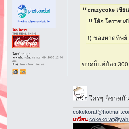
crazycoke เขียน
โค้ก โคราช เข
โค้ก โคราช
THE REAL THING
!) ของหาดทิพย์ 
โพสต์:
11037
ลงทะเบียนเมื่อ:
พุธ ก.ย. 09, 2009 12:40
am
ขาดก็แต่ป๋อง 300
ที่อยู่:
โคคา โคลา โคราช
ใครๆ ก็ขาดกัน
cokekorat@hotmail.c
เกวียน
cokekorat@yaho