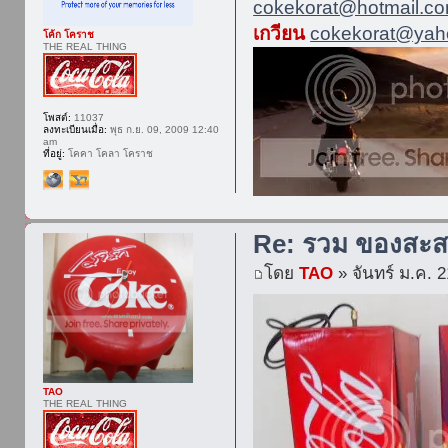
cokekorat@hotmail.c
เกวียน
cokekorat@yaho
โค้ก โคราช
THE REAL THING
โพสต์:
11037
ลงทะเบียนเมื่อ:
พุธ ก.ย. 09, 2009 12:40
am
ที่อยู่:
โคคา โคลา โคราช
Re: รวม ของสะส
โดย
TAO
» จันทร์ ม.ค. 
TAO
THE REAL THING