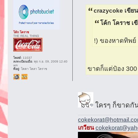
crazycoke เขียน
โค้ก โคราช เข
โค้ก โคราช
THE REAL THING
!) ของหาดทิพย์ 
โพสต์:
11037
ลงทะเบียนเมื่อ:
พุธ ก.ย. 09, 2009 12:40
am
ขาดก็แต่ป๋อง 300
ที่อยู่:
โคคา โคลา โคราช
ใครๆ ก็ขาดกัน
cokekorat@hotmail.c
เกวียน
cokekorat@yaho