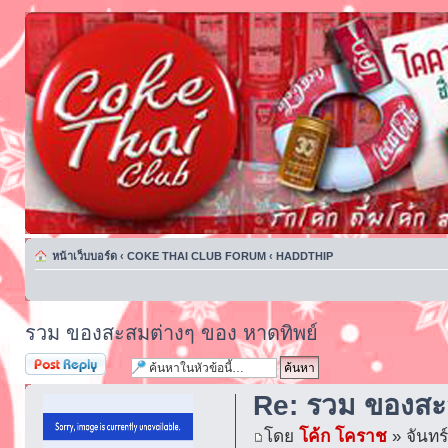
หน้าเว็บบอร์ด
‹
COKE THAI CLUB FORUM
‹
HADDTHIP
รวม ของสะสมต่างๆ ของ หาดทิพย์
ตอบกระทู้
Re: รวม ของสะ
โดย
โค้ก โคราช
» จันทร