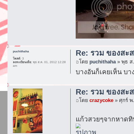
Re: รวม ของสะส
puchithaha
โพสต์:
3
โดย
puchithaha
» พุธ ส
ลงทะเบียนเมื่อ:
พุธ ส.ค. 01, 2012 12:28
am
บางอันก็เคยเห็น บา
Re: รวม ของสะส
โดย
crazycoke
» ศุกร์ พ
แก้วสวยๆจากหาดทิพ