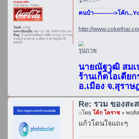
crazycoke
THE REAL THING
คนบ้า----------->โค้ก..
โพสต์:
1193
http://www.cokethai.co
ลงทะเบียนเมื่อ:
พุธ ก.ย. 09, 2009 9:53 am
ที่อยู่:
ร้านเก็ตไอเดียกราฟฟิก 1/111 ถ.การุณ
ราษฎร์ ต.ตลาด อ.เมือง จ.สุราษฎร์ธานี
84000
นายณัฐวุฒิ สมเ
ร้านเก็ตไอเดีย
อ.เมือง จ.สุราษ
Re: รวม ของสะส
โดย
โค้ก โคราช
» พฤหัส
แก้วโดนใจแถะๆ