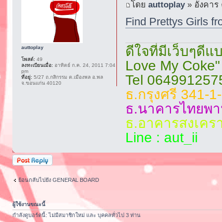
โดย
auttoplay
» อังคาร 
Find Prettys Girls fr
ดีใจที่มีเว็บๆด
auttoplay
โพสต์:
49
Love My Coke"
ลงทะเบียนเมื่อ:
อาทิตย์ ก.ค. 24, 2011 7:04
pm
Tel 064991257
ที่อยู่:
5/27 ถ.กสิกรรม ต.เมืองพล อ.พล
จ.ขอนแก่น 40120
ธ.กรุงศรี 341-
ธ.นาคารไทยพาน
ธ.อาคารสงเครา
Line : aut_ii
ตอบกระทู้
ย้อนกลับไปยัง GENERAL BOARD
ผู้ใช้งานขณะนี้
กำลังดูบอร์ดนี้: ไม่มีสมาชิกใหม่ และ บุคคลทั่วไป 3 ท่าน