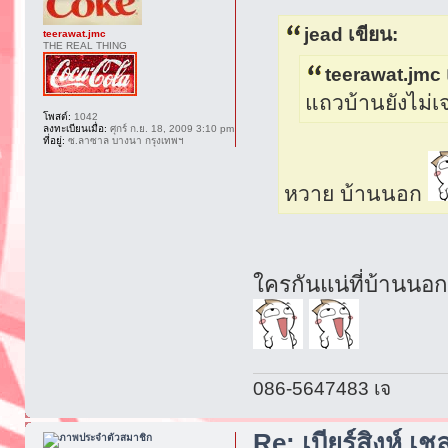
jead เขียน:
teerawat.jmc
THE REAL THING
teerawat.jmc 
แถวบ้านยังไม่เ
โพสต์:
1042
ลงทะเบียนเมื่อ:
ศุกร์ ก.ย. 18, 2009 3:10 pm
ที่อยู่:
ซ.ลาซาล บางนา กรุงเทพฯ
หวาย บ้านนอก
ใครกันแน่ที่บ้านน
086-5647483 เจ
Re: เบียร์สิงห์ เช