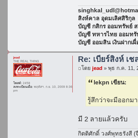
singhkal_udl@hotmail
สิงห์คาล อุดมเลิศสิริกุล
บัญชี กสิกร ออมทรัพย์
บัญชี ทหารไทย ออมทรั
บัญชี ออมสิน เงินฝากเ
Re: เบียร์สิงห์ เช
jead
THE REAL THING
โดย
jead
» พุธ ก.ค. 11,
lekpn เขียน:
โพสต์:
2458
ลงทะเบียนเมื่อ:
พฤหัสฯ. ก.ย. 10, 2009 8:36
pm
รู้สึกว่าจะมีออกม
มี 2 ลายแล้วครับ
กิตติศักดิ์ วงศ์พุทธรังส