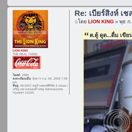
Re: เบียร์สิงห์ เช
โดย
LION KING
» พุธ ก
ต.ตู้ ดูด...ดื่ม เขีย
LION KING
THE REAL THING
โพสต์:
2885
ลงทะเบียนเมื่อ:
อังคาร ก.ย. 08, 2009 7:59
pm
ที่อยู่:
45/1947 หมู่บ้านพงษ์ศิริชัย 4 ถนนมา
เจริญ แขวงหนองค้างพลู เขตหนองแขม
กรุงเทพฯ 10160