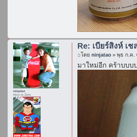
Re: เบียร์สิงห์ เช
โดย
ninjatao
» พุธ ก.ค.
มาใหม่อีก คร้าบบ
ninjatao
Hero to Zero