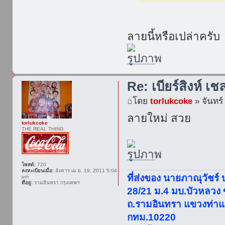
ลายนี้หรือเปล่าครับ
Re: เบียร์สิงห์ เช
โดย
torlukcoke
» จันทร์
ลายใหม่ สวย
torlukcoke
THE REAL THING
โพสต์:
720
ลงทะเบียนเมื่อ:
อังคาร เม.ย. 19, 2011 5:04
ที่ส่งของ นายภาณุวัชร์
pm
ที่อยู่:
รามอินทรา กรุงเทพฯ
28/21 ม.4 มบ.บัวหลวง
ถ.รามอินทรา แขวงท่าแ
กทม.10220