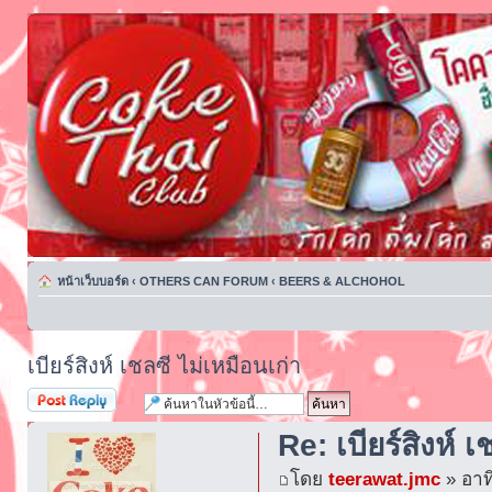
หน้าเว็บบอร์ด
‹
OTHERS CAN FORUM
‹
BEERS & ALCHOHOL
เบียร์สิงห์ เชลซี ไม่เหมือนเก่า
ตอบกระทู้
Re: เบียร์สิงห์ 
โดย
teerawat.jmc
» อาท