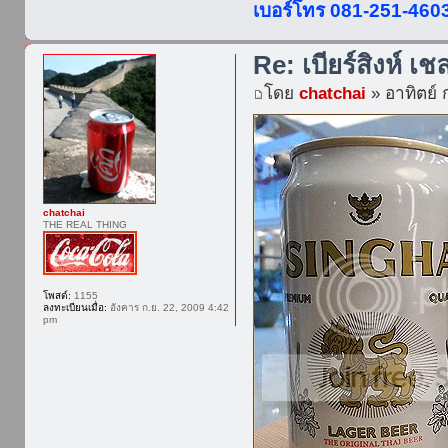
เบอร์โทร 081-251-460
Re: เบียร์สิงห์ เช
โดย
chatchai
» อาทิตย์ 
chatchai
THE REAL THING
โพสต์:
1155
ลงทะเบียนเมื่อ:
อังคาร ก.ย. 22, 2009 4:42
pm