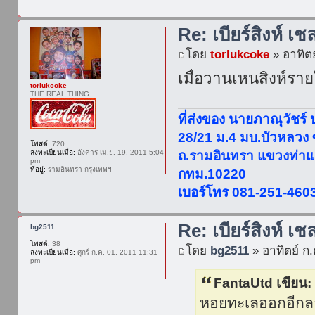
Re: เบียร์สิงห์ เช
โดย
torlukcoke
» อาทิตย
เมื่อวานเหนสิงห์รา
torlukcoke
THE REAL THING
ที่ส่งของ นายภาณุวัชร์
28/21 ม.4 มบ.บัวหลวง
โพสต์:
720
ลงทะเบียนเมื่อ:
อังคาร เม.ย. 19, 2011 5:04
ถ.รามอินทรา แขวงท่าแ
pm
ที่อยู่:
รามอินทรา กรุงเทพฯ
กทม.10220
เบอร์โทร 081-251-460
Re: เบียร์สิงห์ เช
bg2511
โพสต์:
38
โดย
bg2511
» อาทิตย์ ก
ลงทะเบียนเมื่อ:
ศุกร์ ก.ค. 01, 2011 11:31
pm
FantaUtd เขียน:
หอยทะเลออกอีกลา