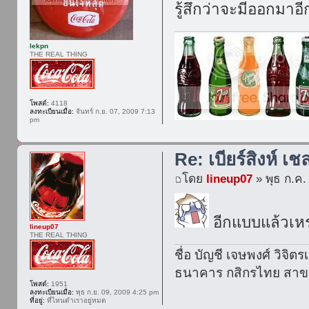
รู้สึกว่าจะมีออกมาอ
lekpn
THE REAL THING
โพสต์:
4118
ลงทะเบียนเมื่อ:
จันทร์ ก.ย. 07, 2009 7:13
pm
Re: เบียร์สิงห์ เช
โดย
lineup07
» พุธ ก.ค.
อีกแบบแล้วเห
lineup07
THE REAL THING
ชื่อ บัญชี เจษพงศ์ วิจิต
ธนาคาร กสิกรไทย สาขา
โพสต์:
1951
ลงทะเบียนเมื่อ:
พุธ ก.ย. 09, 2009 4:25 pm
ที่อยู่:
ที่ไหนดำเราอยู่หมด