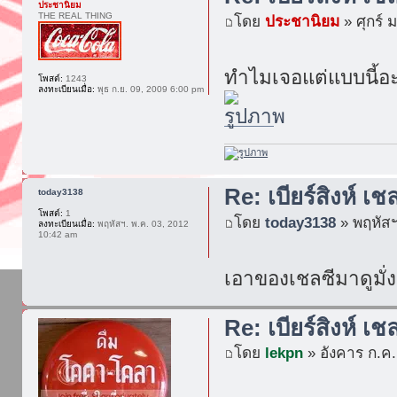
ประชานิยม
THE REAL THING
โดย
ประชานิยม
» ศุกร์ 
ทำไมเจอแต่แบบนี้อะ 
โพสต์:
1243
ลงทะเบียนเมื่อ:
พุธ ก.ย. 09, 2009 6:00 pm
Re: เบียร์สิงห์ เช
today3138
โพสต์:
1
โดย
today3138
» พฤหัสฯ
ลงทะเบียนเมื่อ:
พฤหัสฯ. พ.ค. 03, 2012
10:42 am
เอาของเชลซีมาดูมั่งด
Re: เบียร์สิงห์ เช
โดย
lekpn
» อังคาร ก.ค.