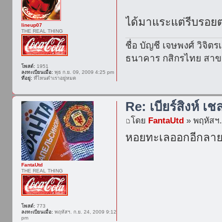
ได้มาแระแต่รีบร
lineup07
THE REAL THING
ชื่อ บัญชี เจษพงศ์ วิจิต
ธนาคาร กสิกรไทย สาขา
โพสต์:
1951
ลงทะเบียนเมื่อ:
พุธ ก.ย. 09, 2009 4:25 pm
ที่อยู่:
ที่ไหนดำเราอยู่หมด
Re: เบียร์สิงห์ เช
โดย
FantaUtd
» พฤหัสฯ.
หอยทะเลออกอีกลายแ
FantaUtd
THE REAL THING
โพสต์:
773
ลงทะเบียนเมื่อ:
พฤหัสฯ. ก.ย. 24, 2009 9:12
pm