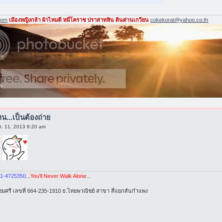
com
เมืองหญิงกล้า ผ้าไหมดี หมี่โคราช ปราสาทหิน ดินด่านเกวียน
cokekorat@yahoo.co.th
น...เป็นต้องถ่าย
.ค. 11, 2013 9:20 am
1-4725350
...
You'll Never Walk Alone
...
ยชมศรี เลขที่ 664-235-1910 ธ.ไทยพาณิชย์ สาขา สี่แยกสันกำแพง