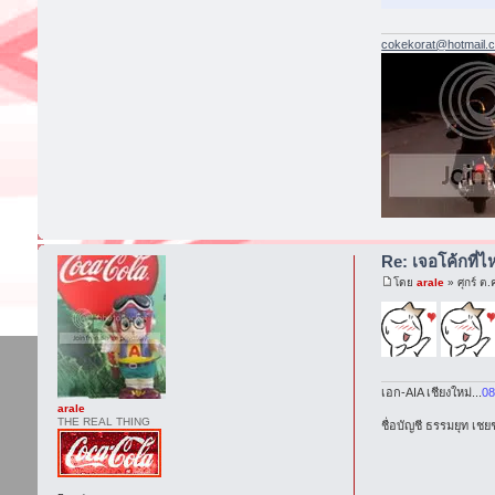
cokekorat@hotmail.
Re: เจอโค้กที่ไห
โดย
arale
» ศุกร์ ต
เอก-AIA เชียงใหม่...
08
arale
THE REAL THING
ชื่อบัญชี ธรรมยุท เช