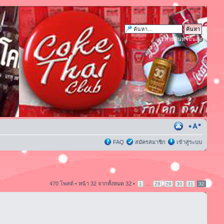
การค้นหาขั้นสูง
FAQ
สมัครสมาชิก
เข้าสู่ระบบ
470 โพสต์ •
หน้า
32
จากทั้งหมด
32
•
...
1
28
29
30
31
32