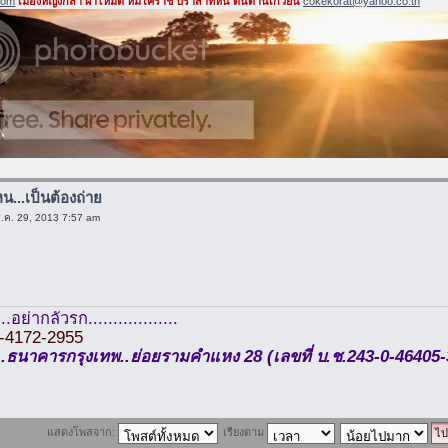
com
เมืองหญิงกล้า ผ้าไหมดี หมี่โคราช ปราสาทหิน ดินด่านเกวียน
cokekorat@yahoo.co.th
น...เป็นต้องถ่าย
ธ.ค. 29, 2013 7:57 am
..อย่ากลัวรก..................
8-4172-2955
์ .....ธนาคารกรุงเทพ..ย่อยรามคำแหง 28 (เลขที่ บ.ช.243-0-46405-
แสดงโพสจาก:
เรียงตาม