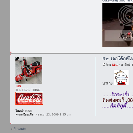
cokekorat@hotmail.
Re: เจอโค้กที่ไห
โดย
แอน
» อาทิตย์ 
หาเก่ง
แอน
THE REAL THING
......รักจะเก็บ..
ติดต่อผมก็..0
.....กิตติภูมิ
โพสต์:
1058
ลงทะเบียนเมื่อ:
พุธ ก.ย. 23, 2009 3:35 pm
ย้อนกลับ