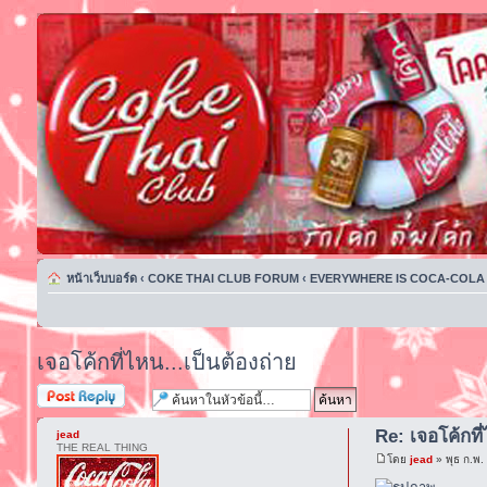
หน้าเว็บบอร์ด
‹
COKE THAI CLUB FORUM
‹
EVERYWHERE IS COCA-COLA
เจอโค้กที่ไหน...เป็นต้องถ่าย
ตอบกระทู้
Re: เจอโค้กที่
jead
THE REAL THING
โดย
jead
» พุธ ก.พ.