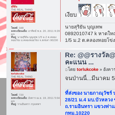
สุริยัน
THE REAL THING
เงียบ
นายสุริยัน บุญเทพ
โพสต์:
348
ลงทะเบียนเมื่อ:
อาทิตย์ พ.ย. 20, 2011 9:29
0892010747 k หาดใหญ
pm
ที่อยู่:
นายสุริยัน บุญเทพ 1/5 ม.2 ต.คลอง
1/5 ม.2 ต.คลองหอยโข่
หอยโข่ง อ.คลองหอยโข่ง จ.สงขลา 90230
Re: @@รางวัล@@
คะแนน ...
โดย
torlukcoke
» อังคาร
torlukcoke
จนป่านนี้...มีนาคม 
THE REAL THING
ที่ส่งของ นายภาณุวัชร์
โพสต์:
720
ลงทะเบียนเมื่อ:
อังคาร เม.ย. 19, 2011 5:04
28/21 ม.4 มบ.บัวหลวง
pm
ที่อยู่:
รามอินทรา กรุงเทพฯ
ถ.รามอินทรา แขวงท่าแ
กทม.10220