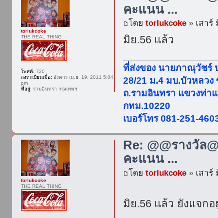
คะแนน ...
โดย
torlukcoke
» เสาร์ 
torlukcoke
มิย.56 แล้ว
THE REAL THING
ที่ส่งของ นายภาณุวัชร์
โพสต์:
720
ลงทะเบียนเมื่อ:
อังคาร เม.ย. 19, 2011 5:04
28/21 ม.4 มบ.บัวหลวง
pm
ที่อยู่:
รามอินทรา กรุงเทพฯ
ถ.รามอินทรา แขวงท่าแ
กทม.10220
เบอร์โทร 081-251-460
Re: @@รางวัล@@
คะแนน ...
โดย
torlukcoke
» เสาร์ 
torlukcoke
THE REAL THING
มิย.56 แล้ว ยังแจก