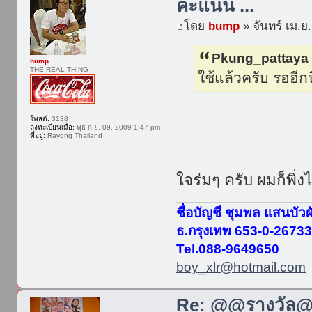
คะแนน ...
โดย
bump
» จันทร์ เม.ย
Pkung_pattaya 
bump
THE REAL THING
ใช้แล้วครับ รออีกน
โพสต์:
3138
ลงทะเบียนเมื่อ:
พุธ ก.ย. 09, 2009 1:47 pm
ที่อยู่:
Rayong Thailand
ใจร่มๆ ครับ ผมก็พิ่ง
ชื่อบัญชี ชุมพล แสนบัวผ
ธ.กรุงเทพ 653-0-2673
Tel.088-9649650
boy_xlr@hotmail.com
Re: @@รางวัล@@