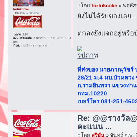
โดย
torlukcoke
» พฤหัสฯ
torlukcoke
THE REAL THING
ยังไม่ได้รับของเลย..
ตกลงยังแจกอยู่หรือป
โพสต์:
720
ลงทะเบียนเมื่อ:
อังคาร เม.ย. 19, 2011 5:04
pm
ที่อยู่:
รามอินทรา กรุงเทพฯ
ที่ส่งของ นายภาณุวัชร์
28/21 ม.4 มบ.บัวหลวง
ถ.รามอินทรา แขวงท่าแ
กทม.10220
เบอร์โทร 081-251-460
Re: @@รางวัล@@
คะแนน ...
โดย
สุริยัน
» จันทร์ ก.พ.