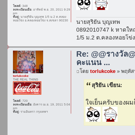
โพสต์:
348
ลงทะเบียนเมื่อ:
อาทิตย์ พ.ย. 20, 2011 9:29
pm
ที่อยู่:
นายสุริยัน บุญเทพ 1/5 ม.2 ต.คลอง
หอยโข่ง อ.คลองหอยโข่ง จ.สงขลา 90230
นายสุริยัน บุญเทพ
0892010747 k หาดใหญ
1/5 ม.2 ต.คลองหอยโข่
Re: @@รางวัล@@
คะแนน ...
โดย
torlukcoke
» พฤหัสฯ
torlukcoke
THE REAL THING
สุริยัน เขียน:
ใจเย็นครับของผมก็ย
โพสต์:
720
ลงทะเบียนเมื่อ:
อังคาร เม.ย. 19, 2011 5:04
pm
ที่อยู่:
รามอินทรา กรุงเทพฯ