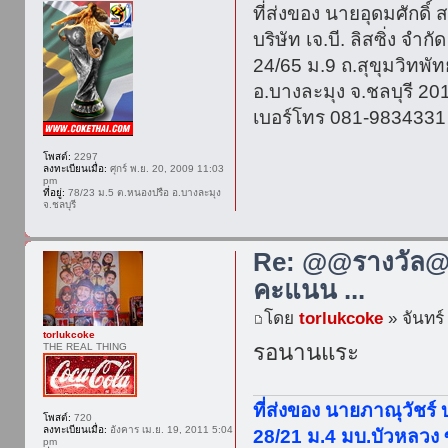
ที่ส่งของ นายอุดมศักดิ์ ส
บริษัท เจ.บี. ลิสซิ่ง จำกัด
24/65 ม.9 ถ.สุขุมวิทพ
อ.บางละมุง จ.ชลบุรี 20
เบอร์โทร 081-9834331
โพสต์:
2297
ลงทะเบียนเมื่อ:
ศุกร์ พ.ย. 20, 2009 11:03
pm
ที่อยู่:
78/23 ม.5 ต.หนองปรือ อ.บางละมุง
จ.ชลบุรี
Re: @@รางวัล@@
คะแนน ...
โดย
torlukcoke
» จันทร์
torlukcoke
รอนานแระ
THE REAL THING
ที่ส่งของ นายภาณุวัชร์
โพสต์:
720
ลงทะเบียนเมื่อ:
อังคาร เม.ย. 19, 2011 5:04
28/21 ม.4 มบ.บัวหลวง
pm