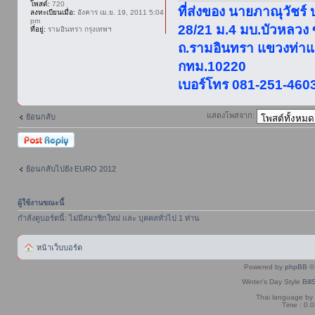
โพสต์:
720
ที่ส่งของ นายภาณุวัชร์
ลงทะเบียนเมื่อ:
อังคาร เม.ย. 19, 2011 5:04
pm
28/21 ม.4 มบ.บัวหลวง
ที่อยู่:
รามอินทรา กรุงเทพฯ
ถ.รามอินทรา แขวงท่าแ
กทม.10220
เบอร์โทร 081-251-460
แสดงโพสจาก:
ย้อนกลับ
ตอบกระทู้
ย้อนกลับไปยัง EURO 2012
ผู้ใช้งานขณะนี้
กำลังดูบอร์ดนี้: ไม่มีสมาชิกใหม่ และ บุคคลทั่วไป 1 ท่าน
หน้าเว็บบอร์ด
Powered by
phpBB
© 
Winter's Day Style
Bill
Thai language by
Time : 0.0