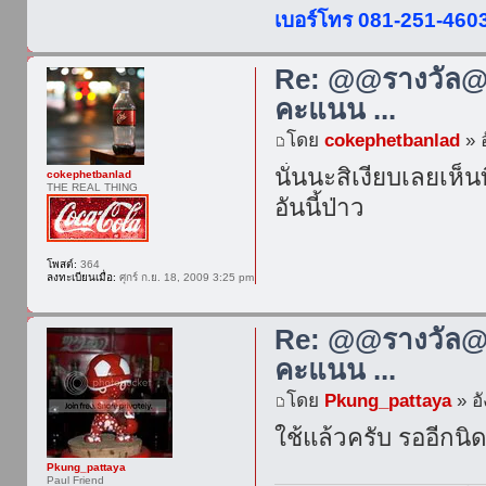
เบอร์โทร 081-251-460
Re: @@รางวัล@@
คะแนน ...
โดย
cokephetbanlad
» อ
นั่นนะสิเงียบเลยเห็น
cokephetbanlad
THE REAL THING
อันนี้ป่าว
โพสต์:
364
ลงทะเบียนเมื่อ:
ศุกร์ ก.ย. 18, 2009 3:25 pm
Re: @@รางวัล@@
คะแนน ...
โดย
Pkung_pattaya
» อั
ใช้แล้วครับ รออีกนิด
Pkung_pattaya
Paul Friend