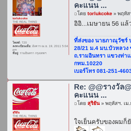
คะแนน ...
โดย
torlukcoke
» พฤหัสฯ
torlukcoke
อิอิ...เมษายน 56 แล้
THE REAL THING
ที่ส่งของ นายภาณุวัชร์
โพสต์:
720
ลงทะเบียนเมื่อ:
อังคาร เม.ย. 19, 2011 5:04
28/21 ม.4 มบ.บัวหลวง
pm
ที่อยู่:
รามอินทรา กรุงเทพฯ
ถ.รามอินทรา แขวงท่าแ
กทม.10220
เบอร์โทร 081-251-460
Re: @@รางวัล@@
คะแนน ...
โดย
สุริยัน
» พฤหัสฯ. เม.
สุริยัน
THE REAL THING
ใจเย็นครับของผมก็ยัง