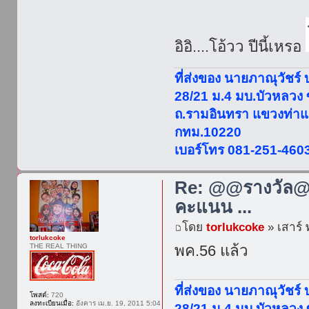
อิอิ....โอ้วว ปีนี้เหรอ
ที่ส่งของ นายภาณุวัชร์
28/21 ม.4 มบ.บัวหลวง
ถ.รามอินทรา แขวงท่าแ
กทม.10220
เบอร์โทร 081-251-460
Re: @@รางวัล@@
คะแนน ...
โดย
torlukcoke
» เสาร์ 
torlukcoke
พค.56 แล้ว
THE REAL THING
ที่ส่งของ นายภาณุวัชร์
โพสต์:
720
ลงทะเบียนเมื่อ:
อังคาร เม.ย. 19, 2011 5:04
28/21 ม.4 มบ.บัวหลวง