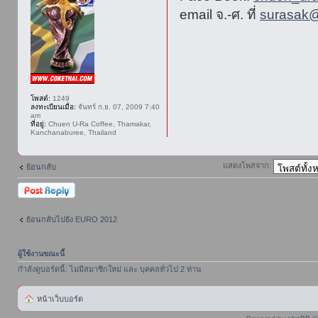
email จ.-ศ. ที่
surasak@
โพสต์:
1249
ลงทะเบียนเมื่อ:
จันทร์ ก.ย. 07, 2009 7:40
am
ที่อยู่:
Chuen U-Ra Coffee, Thamakar,
Kanchanaburee, Thailand
แสดงโพสจาก:
ย้อนกลับ
ตอบกระทู้
ย้อนกลับไปยัง EURO 2012
ผู้ใช้งานขณะนี้
กำลังดูบอร์ดนี้: ไม่มีสมาชิกใหม่ และ บุคคลทั่วไป 2 ท่าน
หน้าเว็บบอร์ด