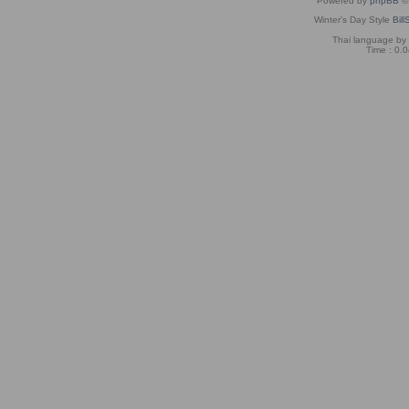
Powered by
phpBB
© 
Winter's Day Style
Bill
Thai language by
Time : 0.0