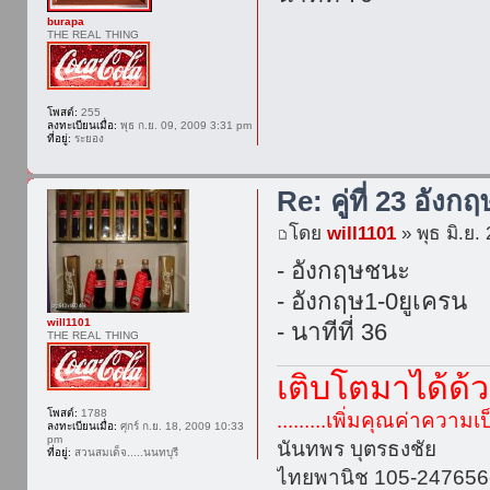
burapa
THE REAL THING
โพสต์:
255
ลงทะเบียนเมื่อ:
พุธ ก.ย. 09, 2009 3:31 pm
ที่อยู่:
ระยอง
Re: คู่ที่ 23 อังกฤ
โดย
will1101
» พุธ มิ.ย.
- อังกฤษชนะ
- อังกฤษ1-0ยูเครน
will1101
- นาทีที่ 36
THE REAL THING
เติบโตมาได้ด้
โพสต์:
1788
.........เพิ่มคุณค่าความเป
ลงทะเบียนเมื่อ:
ศุกร์ ก.ย. 18, 2009 10:33
pm
นันทพร บุตรธงชัย
ที่อยู่:
สวนสมเด็จ.....นนทบุรี
ไทยพานิช 105-247656