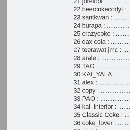
21 joreibor : .........
22 beercokecodyl : ..
23 santkwan : ........
24 burapa : ...........
25 crazycoke : .......
26 dax cola : ..........
27 teerawat.jmc : ....
28 arale : .............
29 TAO : ..............
30 KAI_YALA : ........
31 alex : ..............
32 copy : .............
33 PAO : .................
34 kai_interior : .....
35 Classic Coke : ....
36 coke_lover : .......