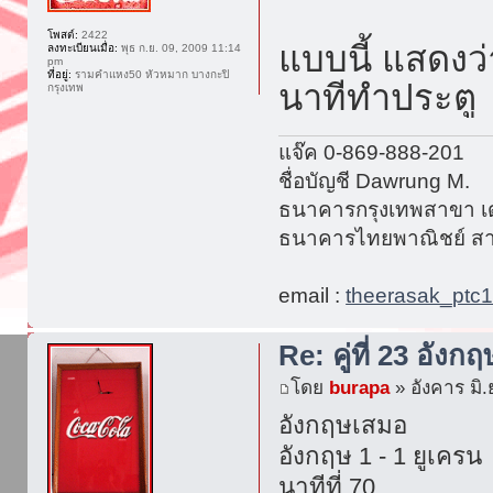
โพสต์:
2422
แบบนี้ แสดงว
ลงทะเบียนเมื่อ:
พุธ ก.ย. 09, 2009 11:14
pm
ที่อยู่:
รามคำแหง50 หัวหมาก บางกะปิ
นาทีทำประตู
กรุงเทพ
แจ๊ค 0-869-888-201
ชื่อบัญชี Dawrung M.
ธนาคารกรุงเทพสาขา เด
ธนาคารไทยพาณิชย์ สา
email :
theerasak_ptc
Re: คู่ที่ 23 อังกฤ
โดย
burapa
» อังคาร มิ.
อังกฤษเสมอ
อังกฤษ 1 - 1 ยูเครน
นาทีที่ 70