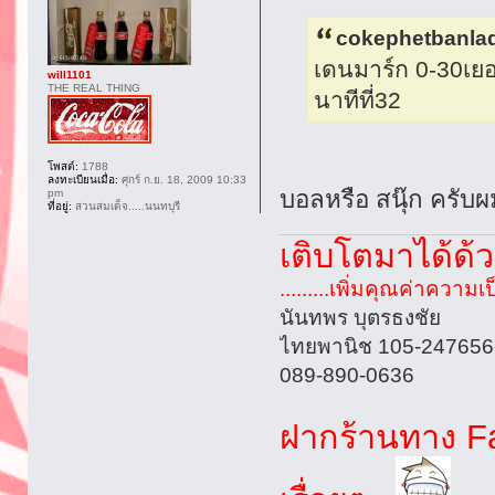
cokephetbanlad
เดนมาร์ก 0-30เย
will1101
THE REAL THING
นาทีที่32
โพสต์:
1788
ลงทะเบียนเมื่อ:
ศุกร์ ก.ย. 18, 2009 10:33
บอลหรือ สนุ๊ก ครับผ
pm
ที่อยู่:
สวนสมเด็จ.....นนทบุรี
เติบโตมาได้ด้
.........เพิ่มคุณค่าความเป
นันทพร บุตรธงชัย
ไทยพานิช 105-247656
089-890-0636
ฝากร้านทาง Fa