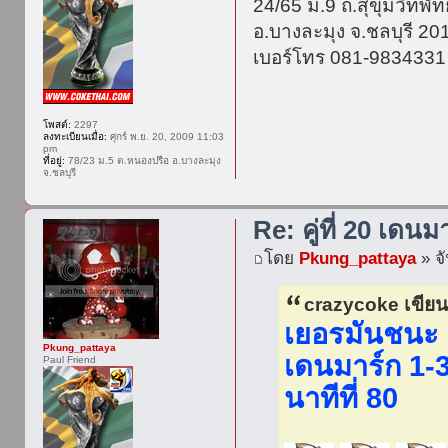
24/65 ม.9 ถ.สุขุมวิทพ
อ.บางละมุง จ.ชลบุรี 20
เบอร์โทร 081-9834331
โพสต์:
2297
ลงทะเบียนเมื่อ:
ศุกร์ พ.ย. 20, 2009 11:03
pm
ที่อยู่:
78/23 ม.5 ต.หนองปรือ อ.บางละมุง
จ.ชลบุรี
Re: คู่ที่ 20 เดนม
โดย
Pkung_pattaya
» จั
crazycoke เขียน
เยอรมันชนะ
Pkung_pattaya
เดนมาร์ก 1-
Paul Friend
นาทีที่ 80