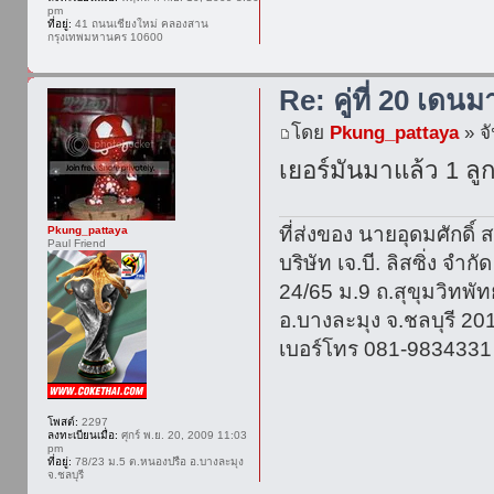
pm
ที่อยู่:
41 ถนนเชียงใหม่ คลองสาน
กรุงเทพมหานคร 10600
Re: คู่ที่ 20 เดนม
โดย
Pkung_pattaya
» จั
เยอร์มันมาแล้ว 1 ลูก
ที่ส่งของ นายอุดมศักดิ์ ส
Pkung_pattaya
Paul Friend
บริษัท เจ.บี. ลิสซิ่ง จำกัด
24/65 ม.9 ถ.สุขุมวิทพ
อ.บางละมุง จ.ชลบุรี 20
เบอร์โทร 081-9834331
โพสต์:
2297
ลงทะเบียนเมื่อ:
ศุกร์ พ.ย. 20, 2009 11:03
pm
ที่อยู่:
78/23 ม.5 ต.หนองปรือ อ.บางละมุง
จ.ชลบุรี