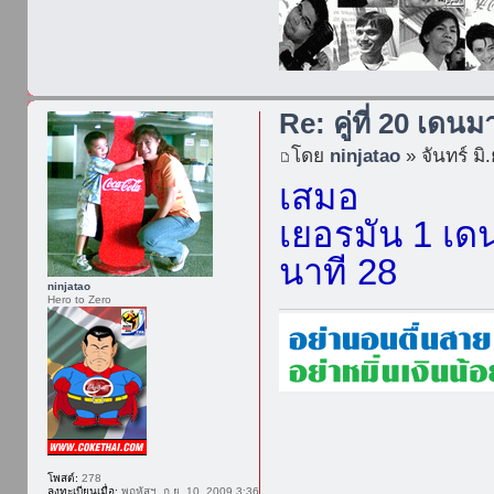
Re: คู่ที่ 20 เดนม
โดย
ninjatao
» จันทร์ มิ
เสมอ
เยอรมัน 1 เด
นาที 28
ninjatao
Hero to Zero
โพสต์:
278
ลงทะเบียนเมื่อ:
พฤหัสฯ. ก.ย. 10, 2009 3:36