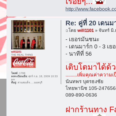
เรื่อยๆ...
http://www.facebook.c
Re: คู่ที่ 20 เดนม
โดย
will1101
» จันทร์ มิ
- เยอรมันชนะ
- เดนมาร์ก 0 - 3 เย
will1101
- นาทีที่ 56
THE REAL THING
เติบโตมาได้ด้
โพสต์:
1788
.........เพิ่มคุณค่าความเป
ลงทะเบียนเมื่อ:
ศุกร์ ก.ย. 18, 2009 10:33
pm
นันทพร บุตรธงชัย
ที่อยู่:
สวนสมเด็จ.....นนทบุรี
ไทยพานิช 105-247656
089-890-0636
ฝากร้านทาง Fa