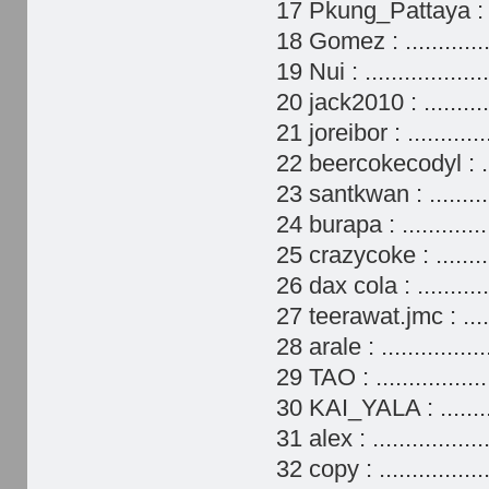
17 Pkung_Pattaya : ..
18 Gomez : .............
19 Nui : .................
20 jack2010 : ..........
21 joreibor : ...........
22 beercokecodyl : ....
23 santkwan : .........
24 burapa : .............
25 crazycoke : .........
26 dax cola : ...........
27 teerawat.jmc : .....
28 arale : ...............
29 TAO : ................
30 KAI_YALA : ..........
31 alex : ................
32 copy : ................