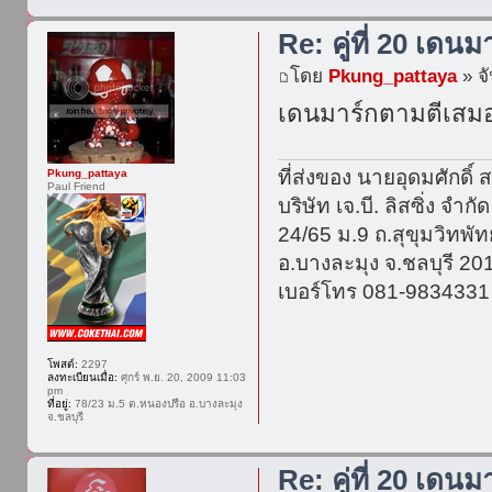
Re: คู่ที่ 20 เดนม
โดย
Pkung_pattaya
» จั
เดนมาร์กตามตีเสมอแล
ที่ส่งของ นายอุดมศักดิ์ ส
Pkung_pattaya
Paul Friend
บริษัท เจ.บี. ลิสซิ่ง จำกัด
24/65 ม.9 ถ.สุขุมวิทพ
อ.บางละมุง จ.ชลบุรี 20
เบอร์โทร 081-9834331
โพสต์:
2297
ลงทะเบียนเมื่อ:
ศุกร์ พ.ย. 20, 2009 11:03
pm
ที่อยู่:
78/23 ม.5 ต.หนองปรือ อ.บางละมุง
จ.ชลบุรี
Re: คู่ที่ 20 เดนม