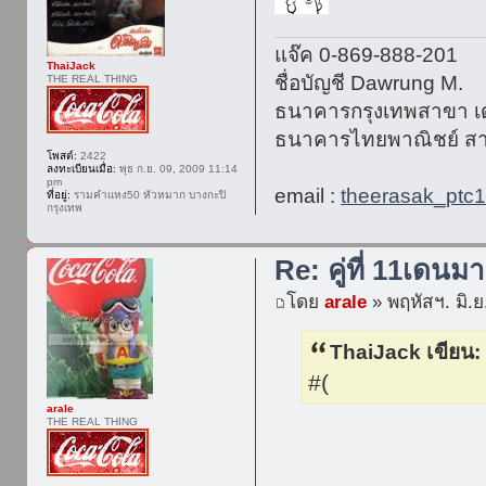
แจ๊ค 0-869-888-201
ThaiJack
ชื่อบัญชี Dawrung M.
THE REAL THING
ธนาคารกรุงเทพสาขา เด
ธนาคารไทยพาณิชย์ สา
โพสต์:
2422
ลงทะเบียนเมื่อ:
พุธ ก.ย. 09, 2009 11:14
pm
email :
theerasak_ptc
ที่อยู่:
รามคำแหง50 หัวหมาก บางกะปิ
กรุงเทพ
Re: คู่ที่ 11เดนมา
โดย
arale
» พฤหัสฯ. มิ.ย
ThaiJack เขียน:
#(
arale
THE REAL THING