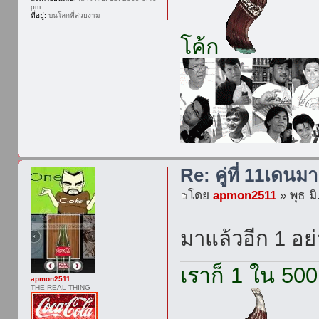
pm
ที่อยู่:
บนโลกที่สวยงาม
โค้ก
Re: คู่ที่ 11เดนมา
โดย
apmon2511
» พุธ ม
มาแล้วอีก 1 อย
เราก็ 1 ใน 500
apmon2511
THE REAL THING