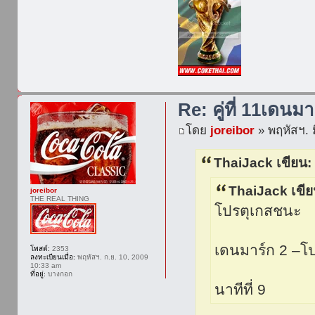
Re: คู่ที่ 11เดนมา
โดย
joreibor
» พฤหัสฯ. ม
ThaiJack เขียน:
ThaiJack เขีย
joreibor
THE REAL THING
โปรตุเกสชนะ
เดนมาร์ก 2 –โป
โพสต์:
2353
ลงทะเบียนเมื่อ:
พฤหัสฯ. ก.ย. 10, 2009
10:33 am
ที่อยู่:
บางกอก
นาทีที่ 9