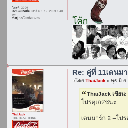
โพสต์:
2296
ลงทะเบียนเมื่อ:
เสาร์ ก.ย. 12, 2009 6:40
pm
โค้ก
ที่อยู่:
บนโลกที่สวยงาม
Re: คู่ที่ 11เดนมา
โดย
ThaiJack
» พุธ มิ.ย
ThaiJack เขียน:
โปรตุเกสชนะ
ThaiJack
เดนมาร์ก 2 –โปรต
THE REAL THING