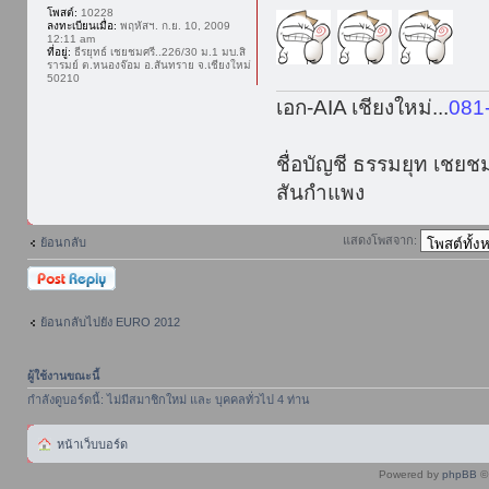
โพสต์:
10228
ลงทะเบียนเมื่อ:
พฤหัสฯ. ก.ย. 10, 2009
12:11 am
ที่อยู่:
ธีรยุทธ์ เชยชมศรี..226/30 ม.1 มบ.สิ
รารมย์ ต.หนองจ๊อม อ.สันทราย จ.เชียงใหม่
50210
เอก-AIA เชียงใหม่...
081
ชื่อบัญชี ธรรมยุท เชยช
สันกำแพง
แสดงโพสจาก:
ย้อนกลับ
ตอบกระทู้
ย้อนกลับไปยัง EURO 2012
ผู้ใช้งานขณะนี้
กำลังดูบอร์ดนี้: ไม่มีสมาชิกใหม่ และ บุคคลทั่วไป 4 ท่าน
หน้าเว็บบอร์ด
Powered by
phpBB
© 