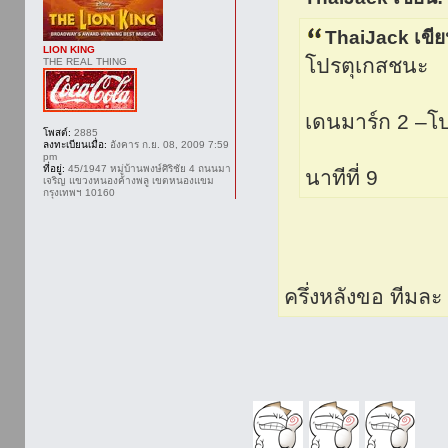
ThaiJack เขีย
LION KING
โปรตุเกสชนะ
THE REAL THING
เดนมาร์ก 2 –โป
โพสต์:
2885
ลงทะเบียนเมื่อ:
อังคาร ก.ย. 08, 2009 7:59
pm
ที่อยู่:
45/1947 หมู่บ้านพงษ์ศิริชัย 4 ถนนมา
นาทีที่ 9
เจริญ แขวงหนองค้างพลู เขตหนองแขม
กรุงเทพฯ 10160
ครึ่งหลังขอ ทีมละ