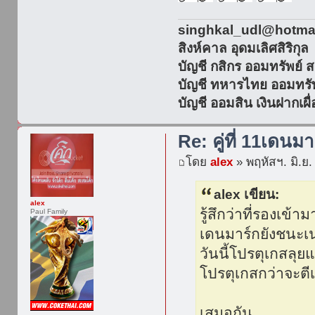
singhkal_udl@hotmail
สิงห์คาล อุดมเลิศสิริกุล
บัญชี กสิกร ออมทรัพย์
บัญชี ทหารไทย ออมทรั
บัญชี ออมสิน เงินฝากเ
Re: คู่ที่ 11เดนมา
โดย
alex
» พฤหัสฯ. มิ.ย.
alex เขียน:
alex
รู้สึกว่าที่รองเข้า
Paul Family
เดนมาร์กยังชนะเ
วันนี้โปรตุเกสล
โปรตุเกสกว่าจะตี
เสมอกัน