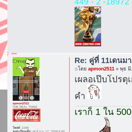
449 - 2 -18972 
Re: คู่ที่ 11เดนมา
โดย
apmon2511
» พุธ ม
เผลอเป๊บโปรตุเก
คำ
apmon2511
THE REAL THING
เราก็ 1 ใน 500
โพสต์:
2296
ลงทะเบียนเมื่อ:
เสาร์ ก.ย. 12, 2009 6:40