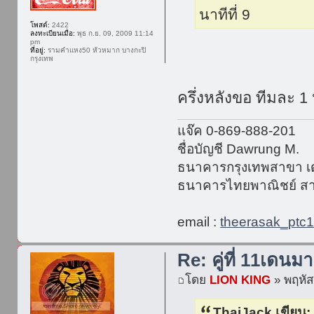
นาทีที่ 9
โพสต์:
2422
ลงทะเบียนเมื่อ:
พุธ ก.ย. 09, 2009 11:14
pm
ที่อยู่:
รามคำแหง50 หัวหมาก บางกะปิ
กรุงเทพ
ครึ่งหลังขอ ทีมละ 1
แจ๊ค 0-869-888-201
ชื่อบัญชี Dawrung M.
ธนาคารกรุงเทพสาขา เด
ธนาคารไทยพาณิชย์ สา
email :
theerasak_ptc
Re: คู่ที่ 11เดนมา
โดย
LION KING
» พฤหัส
ThaiJack เขียน: