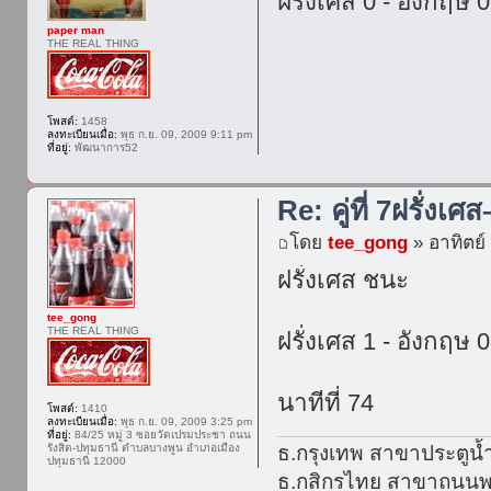
ฝรั่งเศส 0 - อังกฤษ 0
paper man
THE REAL THING
โพสต์:
1458
ลงทะเบียนเมื่อ:
พุธ ก.ย. 09, 2009 9:11 pm
ที่อยู่:
พัฒนาการ52
Re: คู่ที่ 7ฝรั่งเศ
โดย
tee_gong
» อาทิตย์ 
ฝรั่งเศส ชนะ
tee_gong
THE REAL THING
ฝรั่งเศส 1 - อังกฤษ 0
นาทีที่ 74
โพสต์:
1410
ลงทะเบียนเมื่อ:
พุธ ก.ย. 09, 2009 3:25 pm
ที่อยู่:
84/25 หมู่ 3 ซอยวัดเปรมประชา ถนน
รังสิต-ปทุมธานี ตำบลบางพูน อำเภอเมือง
ธ.กรุงเทพ สาขาประตูน้
ปทุมธานี 12000
ธ.กสิกรไทย สาขาถนนพร