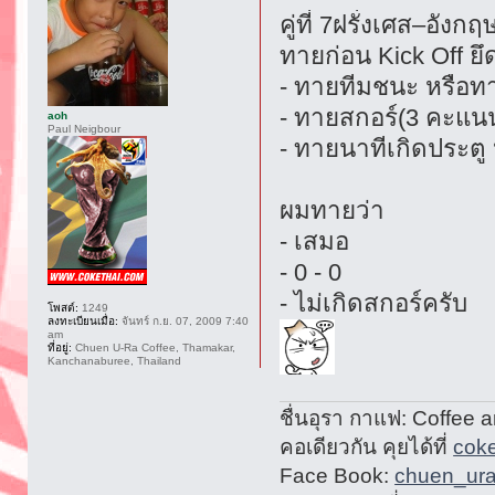
คู่ที่ 7ฝรั่งเศส–อังก
ทายก่อน Kick Off ยึ
- ทายทีมชนะ หรือท
- ทายสกอร์(3 คะแนน
aoh
Paul Neigbour
- ทายนาทีเกิดประตู 
ผมทายว่า
- เสมอ
- 0 - 0
- ไม่เกิดสกอร์ครับ
โพสต์:
1249
ลงทะเบียนเมื่อ:
จันทร์ ก.ย. 07, 2009 7:40
am
ที่อยู่:
Chuen U-Ra Coffee, Thamakar,
Kanchanaburee, Thailand
ชื่นอุรา กาแฟ: Coffee 
คอเดียวกัน คุยได้ที่
cok
Face Book:
chuen_ura