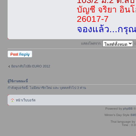
103/2 ม.2 ต.สี
บัญชี จริยา อิน
26017-7
จองแล้ว...กรุ
แสดงโพสจาก:
ตอบกระทู้
ย้อนกลับไปยัง EURO 2012
ผู้ใช้งานขณะนี้
กำลังดูบอร์ดนี้: ไม่มีสมาชิกใหม่ และ บุคคลทั่วไป 3 ท่าน
หน้าเว็บบอร์ด
Powered by
phpBB
© 
Winter's Day Style
Bill
Thai language by
Time : 0.0