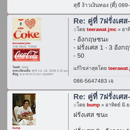
สุธี ง้าวเงินทอง (ตี๋) 0
Re: คู่ที่ 7ฝรั่งเศ
โดย
teerawat.jmc
» อาทิ
- อังกฤษชนะ
teerawat.jmc
- ฝรั่งเศส 1 - 3 อังก
THE REAL THING
- 50
แก้ไขล่าสุดโดย
teerawat
โพสต์:
1042
ลงทะเบียนเมื่อ:
ศุกร์ ก.ย. 18, 2009 3:10 pm
ที่อยู่:
ซ.ลาซาล บางนา กรุงเทพฯ
086-5647483 เจ
Re: คู่ที่ 7ฝรั่งเศ
โดย
bump
» อาทิตย์ มิ.
ฝรั่งเศส ชนะ
bump