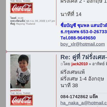
ฝรั่งเศส 2 - อังกฤษ 1
THE REAL THING
นาทีที่ 14
โพสต์:
3138
ลงทะเบียนเมื่อ:
พุธ ก.ย. 09, 2009 1:47 pm
ที่อยู่:
Rayong Thailand
ชื่อบัญชี ชุมพล แสนบัวผ
ธ.กรุงเทพ 653-0-2673
Tel.088-9649650
boy_xlr@hotmail.com
Re: คู่ที่ 7ฝรั่งเศ
โดย
jack2010
» อาทิตย์ 
ฝรั่งเศษแพ้
ฝรั่งเศษ 1-4 อังกฤษ
นาที 38
jack2010
THE REAL THING
084-1742862 แจ๊ค
ha_naka_a@hotmail.