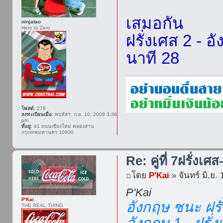
เสมอกัน
ninjatao
Hero to Zero
ฝรั่งเศส 2 - อ
นาที 28
โพสต์:
278
ลงทะเบียนเมื่อ:
พฤหัสฯ. ก.ย. 10, 2009 3:36
pm
ที่อยู่:
41 ถนนเชียงใหม่ คลองสาน
กรุงเทพมหานคร 10600
Re: คู่ที่ 7ฝรั่งเศ
โดย
P'Kai
» จันทร์ มิ.ย.
P'Kai
P'Kai
อังกฤษ ชนะ ฝรั
THE REAL THING
อังกฤษ 1 - ฝรั่ง