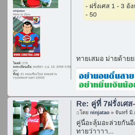
- ฝรั่งเศส 1 - 3 อั
ninjatao
- 50
Hero to Zero
ทายเสมอ ม่ายด้าย
โพสต์:
278
ลงทะเบียนเมื่อ:
พฤหัสฯ. ก.ย. 10, 2009 3:36
pm
ที่อยู่:
41 ถนนเชียงใหม่ คลองสาน
กรุงเทพมหานคร 10600
Re: คู่ที่ 7ฝรั่งเศ
โดย
ninjatao
» จันทร์ มิ
คู่นี้อะลุ้มอะล่วยก
ทายว่าาาา...