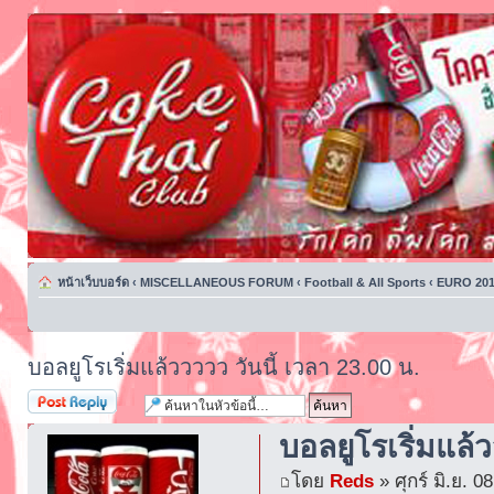
หน้าเว็บบอร์ด
‹
MISCELLANEOUS FORUM
‹
Football & All Sports
‹
EURO 201
บอลยูโรเริ่มแล้ววววว วันนี้ เวลา 23.00 น.
ตอบกระทู้
บอลยูโรเริ่มแล้
โดย
Reds
» ศุกร์ มิ.ย. 