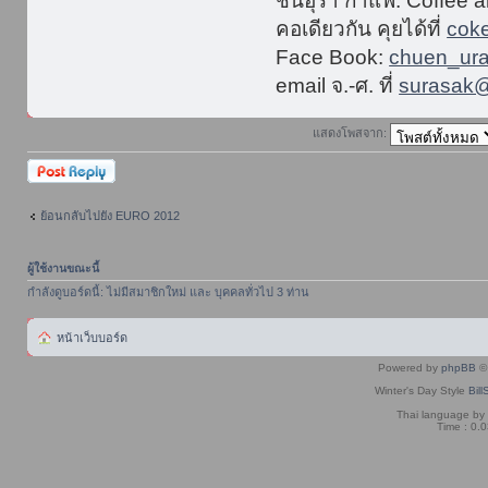
ชื่นอุรา กาแฟ: Coffee 
คอเดียวกัน คุยได้ที่
cok
Face Book:
chuen_ura
email จ.-ศ. ที่
surasak@
แสดงโพสจาก:
ตอบกระทู้
ย้อนกลับไปยัง EURO 2012
ผู้ใช้งานขณะนี้
กำลังดูบอร์ดนี้: ไม่มีสมาชิกใหม่ และ บุคคลทั่วไป 3 ท่าน
หน้าเว็บบอร์ด
Powered by
phpBB
© 
Winter's Day Style
Bill
Thai language by
Time : 0.0