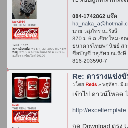
084-1742862 แจ๊ค
jack2010
ha_naka_a@hotmail.
THE REAL THING
นาย วสุภัทร ณ.รังษี
370 ม.6 ถ.เชียงใหม่-ฮอด
ธนาคารไทยพานิชย์ สา
โพสต์:
1037
ลงทะเบียนเมื่อ:
พุธ ธ.ค. 23, 2009 8:07 pm
ชื่อบัญชี วสุภัทร ณ.รังษี
ที่อยู่:
370 ม.6 ถ.เชียงใหม่-ฮอด ต.แม่เหียะ
อ.เมือง จ.เชียงใหม่ 50100
816-203590-7
Re: ตารางแข่งข
โดย
Reds
» พฤหัสฯ. มิ.ย
เข้าไป ดาวน์โหลด ไฟ
Reds
http://exceltemplate.
THE REAL THING
กด Download ตรง U