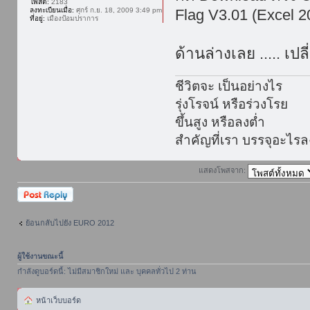
โพสต์:
2183
ลงทะเบียนเมื่อ:
ศุกร์ ก.ย. 18, 2009 3:49 pm
Flag V3.01 (Excel 2
ที่อยู่:
เมืองป้อมปราการ
ด้านล่างเลย ..... เป
ชีวิตจะ เป็นอย่างไร
รุ่งโรจน์ หรือร่วงโรย
ขึ้นสูง หรือลงต่ำ
สำคัญที่เรา บรรจุอะไร
แสดงโพสจาก:
ตอบกระทู้
ย้อนกลับไปยัง EURO 2012
ผู้ใช้งานขณะนี้
กำลังดูบอร์ดนี้: ไม่มีสมาชิกใหม่ และ บุคคลทั่วไป 2 ท่าน
หน้าเว็บบอร์ด