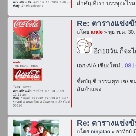
สำคัญที่เรา บรรจุอะไร
ลงทะเบียนเมื่อ:
ศุกร์ ก.ย. 18, 2009 3:49 pm
ที่อยู่:
เมืองป้อมปราการ
Re: ตารางแข่งข
โดย
arale
» พุธ พ.ค. 30
อีก10วัน ก็จะได
arale
เอก-AIA เชียงใหม่...
081
THE REAL THING
ชื่อบัญชี ธรรมยุท เชยช
โพสต์:
10228
สันกำแพง
ลงทะเบียนเมื่อ:
พฤหัสฯ. ก.ย. 10, 2009
12:11 am
ที่อยู่:
ธีรยุทธ์ เชยชมศรี..226/30 ม.1 มบ.สิ
รารมย์ ต.หนองจ๊อม อ.สันทราย จ.เชียงใหม่
50210
Re: ตารางแข่งข
โดย
ninjatao
» อาทิตย์ ม