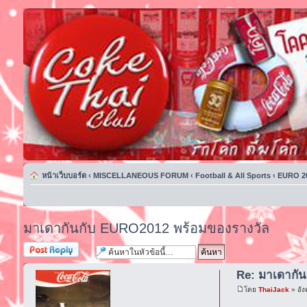
หน้าเว็บบอร์ด
‹
MISCELLANEOUS FORUM
‹
Football & All Sports
‹
EURO 2
มาเดากันกับ EURO2012 พร้อมของรางวัล
ตอบกระทู้
Re: มาเดากั
โดย
ThaiJack
» อัง