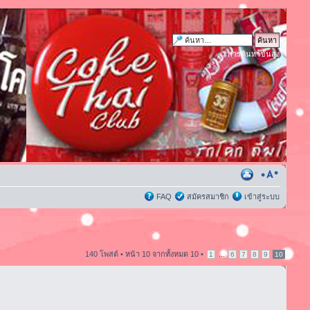
การค้นหาขั้นสูง
FAQ
สมัครสมาชิก
เข้าสู่ระบบ
140 โพสต์ •
หน้า
10
จากทั้งหมด
10
•
...
1
6
7
8
9
10