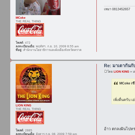
เหมา 0813452657
MCoke
THE REAL THING
โพสต์:
472
ลงทะเบียนเมื่อ:
พฤหัสฯ. ก.ย. 10, 2009 8:55 am
ที่อยู่:
สำนักงานโยธาธิการและผังเมืองจังหวัดตราด
Re: มาเดากันก
โดย
LION KING
» เ
MCoke เข
เพิ่งตื่นครับ
LION KING
THE REAL THING
อ้าว ตกลงฝันไปหร
โพสต์:
2885
ลงทะเบียนเมื่อ:
อังคาร ก.ย. 08, 2009 7:59 pm