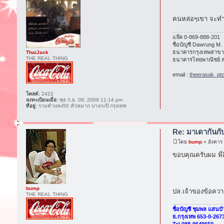
คนหล่อๆเขา จะท
แจ๊ค 0-869-888-201
ชื่อบัญชี Dawrung M.
ธนาคารกรุงเทพสาขา 
ThaiJack
THE REAL THING
ธนาคารไทยพาณิชย์ ส
email :
theerasak_pt
โพสต์:
2422
ลงทะเบียนเมื่อ:
พุธ ก.ย. 09, 2009 11:14 pm
ที่อยู่:
รามคำแหง50 หัวหมาก บางกะปิ กรุงเทพ
Re: มาเดากันก
โดย
bump
» อังคาร
ขอบคุณครับผม พี่สิ
bump
ปล.เจ้าของข้อควา
THE REAL THING
ชื่อบัญชี ชุมพล แสนบั
ธ.กรุงเทพ 653-0-267