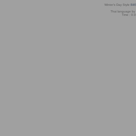
Winter's Day Style
Bill
Thai language by
Time : 0.0