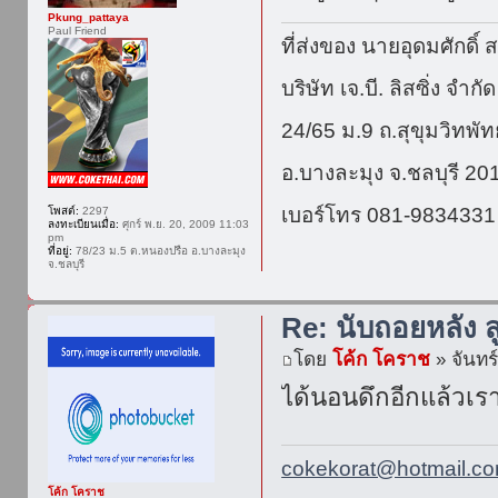
Pkung_pattaya
Paul Friend
ที่ส่งของ นายอุดมศักดิ์ ส
บริษัท เจ.บี. ลิสซิ่ง จำกัด
24/65 ม.9 ถ.สุขุมวิทพ
อ.บางละมุง จ.ชลบุรี 20
เบอร์โทร 081-9834331
โพสต์:
2297
ลงทะเบียนเมื่อ:
ศุกร์ พ.ย. 20, 2009 11:03
pm
ที่อยู่:
78/23 ม.5 ต.หนองปรือ อ.บางละมุง
จ.ชลบุรี
Re: นับถอยหลัง ส
โดย
โค้ก โคราช
» จันทร
ได้นอนดึกอีกแล้วเร
cokekorat@hotmail.c
โค้ก โคราช