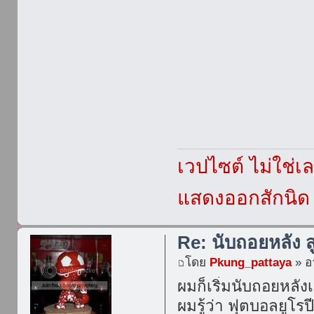
เวปไซต์ ไม่ใช่
แสดงออกสักนิด เ
Re: นับถอยหลัง ส
โดย
Pkung_pattaya
» อา
ผมก็เริ่มนับถอยหลังเ
ผมรู้ว่า ฟุตบอลยูโ