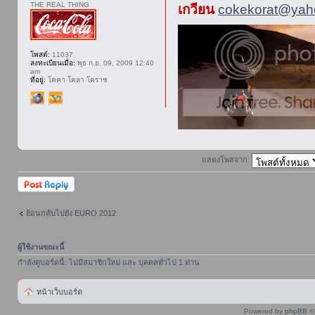
THE REAL THING
เกวียน
cokekorat@yaho
โพสต์:
11037
ลงทะเบียนเมื่อ:
พุธ ก.ย. 09, 2009 12:40
am
ที่อยู่:
โคคา โคลา โคราช
แสดงโพสจาก:
ตอบกระทู้
ย้อนกลับไปยัง EURO 2012
ผู้ใช้งานขณะนี้
กำลังดูบอร์ดนี้: ไม่มีสมาชิกใหม่ และ บุคคลทั่วไป 1 ท่าน
หน้าเว็บบอร์ด
Powered by
phpBB
© 