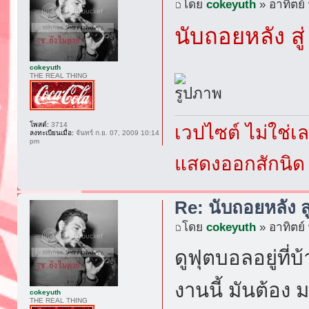
โดย
cokeyuth
» อาทิตย์
นับถอยหลัง สู
cokeyuth
THE REAL THING
โพสต์:
3714
เวปไซต์ ไม่ใช่
ลงทะเบียนเมื่อ:
จันทร์ ก.ย. 07, 2009 10:14
pm
แสดงออกสักนิด เ
Re: นับถอยหลัง ส
โดย
cokeyuth
» อาทิตย์
ดูฟุตบอลอยู่ที่
งานนี้ มันต้อง
cokeyuth
THE REAL THING