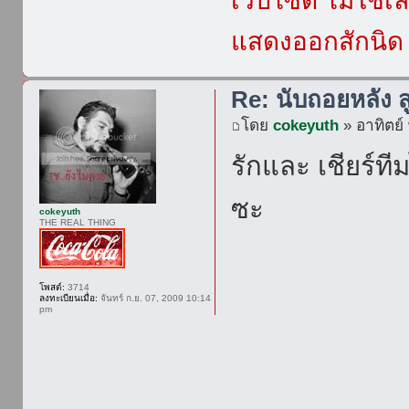
เวปไซต์ ไม่ใช่
แสดงออกสักนิด เ
Re: นับถอยหลัง ส
โดย
cokeyuth
» อาทิตย์
รักและ เชียร์ที
ซะ
cokeyuth
THE REAL THING
โพสต์:
3714
ลงทะเบียนเมื่อ:
จันทร์ ก.ย. 07, 2009 10:14
pm