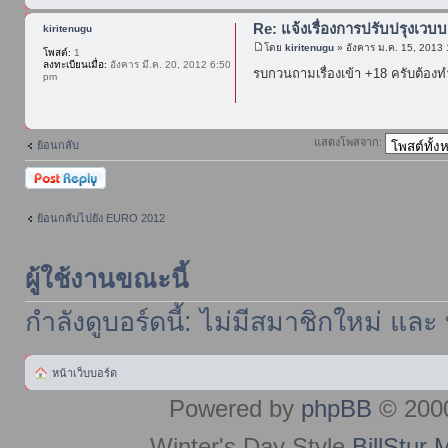
Re: แจ้งเรื่องการปรับปรุงเวบบ
kiritenugu
โดย
kiritenugu
» อังคาร ม.ค. 15, 2013
โพสต์:
1
ลงทะเบียนเมื่อ:
อังคาร มี.ค. 20, 2012 6:50
รบกวนถามเรื่องเข้า +18 ครับต้องท
pm
แสดงโพสจาก:
ย้อนกลับ
ตอบกระทู้
ย้อนกลับไปยัง EURO 2012
ผู้ใช้งานขณะนี้
กำลังดูบอร์ดนี้: ไม่มีสมาชิกใหม่ และ
หน้าเว็บบอร์ด
Powered by
phpBB
© 2000
Winter's Day Style
BillStur 