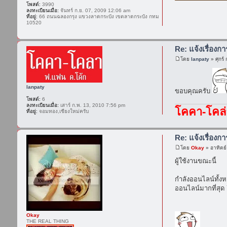
โพสต์:
3990
ลงทะเบียนเมื่อ:
จันทร์ ก.ย. 07, 2009 12:06 am
ที่อยู่:
66 ถนนฉลองกรุง แขวงลาดกระบัง เขตลาดกระบัง กทม
10520
Re: แจ้งเรื่องก
โดย
lanpaty
» ศุกร์
lanpaty
ขอบคุณครับ
โพสต์:
6
ลงทะเบียนเมื่อ:
เสาร์ ก.พ. 13, 2010 7:56 pm
โคคา-โคล่
ที่อยู่:
จอมทอง,เชียงใหม่ครับ
Re: แจ้งเรื่องก
โดย
Okay
» อาทิตย์
ผู้ใช้งานขณะนี้
กำลังออนไลน์ทั้ง
ออนไลน์มากที่สุด 
Okay
THE REAL THING