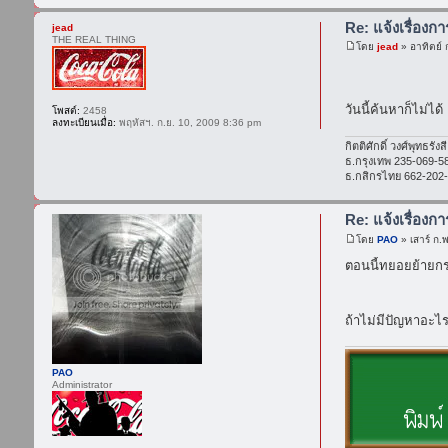
Re: แจ้งเรื่องก
jead
THE REAL THING
โดย
jead
» อาทิตย์ 
วันนี้ค้นหาก็ไม่ได้ 
โพสต์:
2458
ลงทะเบียนเมื่อ:
พฤหัสฯ. ก.ย. 10, 2009 8:36 pm
กิตติศักดิ์ วงศ์พุทธรั
ธ.กรุงเทพ 235-069-5
ธ.กสิกรไทย 662-202
Re: แจ้งเรื่องก
โดย
PAO
» เสาร์ ก.
ตอนนี้ทยอยย้ายกระ
ถ้าไม่มีปัญหาอะ
PAO
Administrator