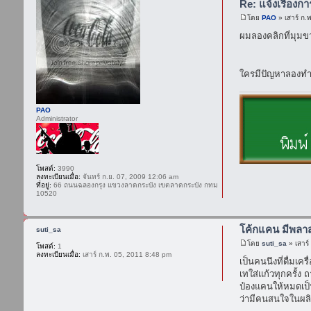
Re: แจ้งเรื่องก
โดย
PAO
» เสาร์ ก.
ผมลองคลิกที่มุมขว
ใครมีปัญหาลองทำด
PAO
Administrator
โพสต์:
3990
ลงทะเบียนเมื่อ:
จันทร์ ก.ย. 07, 2009 12:06 am
ที่อยู่:
66 ถนนฉลองกรุง แขวงลาดกระบัง เขตลาดกระบัง กทม
10520
โค้กแคน มีพลาส
suti_sa
โดย
suti_sa
» เสาร์
โพสต์:
1
ลงทะเบียนเมื่อ:
เสาร์ ก.พ. 05, 2011 8:48 pm
เป็นคนนึงที่ดื่มเ
เทใส่แก้วทุกครั้
ป๋องแคนให้หมดเป็น
ว่ามีคนสนใจในผลิ