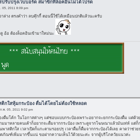
ารปรับปรุงเวบบอร์ด สมาขิกที่ล็อคอินไม่ได้โปรด
พ. 05, 2011 8:09 pm
าล่าง ตรงคำว่า ลบคุ๊กกี้ ตอนนี้ใช้ได้เหมือนปกติแล้วนะครับ
ู อ้อ ต้องล็อคอินเข้ามาใหม่นะ
ติกใสหุ้มกระป๋อง ดื่มได้โดยไม่ต้องใช้หลอด
 ก.พ. 05, 2011 9:02 pm
ครื่องดื่มโค้ก ในโอกาสต่างๆ แต่ชอบแบบกระป๋องเพราะอยากจะยกกระป๋องดื่ม แต่ด้
ง ถามมาหลายคนเค้าก็อยากจะดื่มจากกระป๋อง เพราะดูจากโฆษณาแล้วมันเท่ห์ แต่ก
พาสติกใส เวลาเปิดก็แกะตามรอยปรุ เวลาดื่มก็ดื่มจากกระป๋องได้เลย คาดว่าช่วยปร
ตภัณฑ์เพิ่มมากขึ้นแน่ ขอฝากความเห็นไว้ด้วยนะค่ะ จากผู้บริโภควัยแนวค่ะ