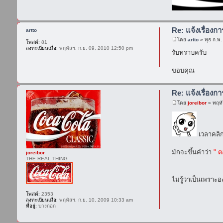
Re: แจ้งเรื่องก
artto
โดย
artto
» พุธ ก.พ
โพสต์:
81
ลงทะเบียนเมื่อ:
พฤหัสฯ. ก.ย. 09, 2010 12:50 pm
รับทราบครับ
ขอบคุณ
Re: แจ้งเรื่องก
โดย
joreibor
» พฤหั
เวลาคลิก
มักจะขึ้นคำว่า
" ต
joreibor
THE REAL THING
ไม่รู้ว่าเป็นเพราะ
โพสต์:
2353
ลงทะเบียนเมื่อ:
พฤหัสฯ. ก.ย. 10, 2009 10:33 am
ที่อยู่:
บางกอก