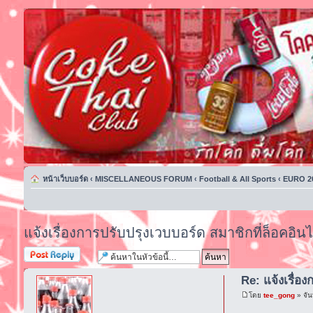
หน้าเว็บบอร์ด
‹
MISCELLANEOUS FORUM
‹
Football & All Sports
‹
EURO 2
แจ้งเรื่องการปรับปรุงเวบบอร์ด สมาชิกที่ล็อคอิน
ตอบกระทู้
Re: แจ้งเรื่อ
โดย
tee_gong
» จัน