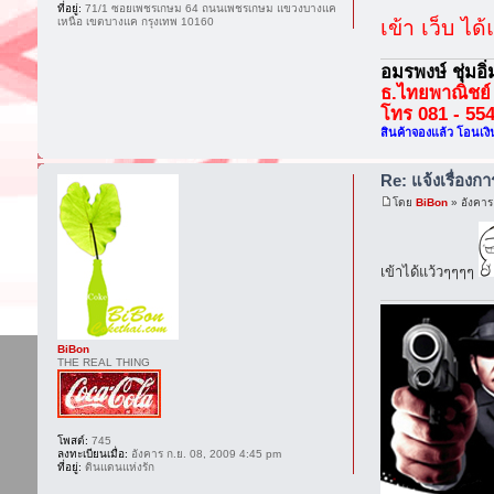
ที่อยู่:
71/1 ซอยเพชรเกษม 64 ถนนเพชรเกษม แขวงบางแค
เข้า เว็บ ได
เหนือ เขตบางแค กรุงเทพ 10160
อมรพงษ์ ชุ่มอิ
ธ.ไทยพาณิชย์
โทร 081 - 55
สินค้าจองแล้ว โอนเงิ
Re: แจ้งเรื่องก
โดย
BiBon
» อังคาร
เข้าได้แว้วๆๆๆๆ
BiBon
THE REAL THING
โพสต์:
745
ลงทะเบียนเมื่อ:
อังคาร ก.ย. 08, 2009 4:45 pm
ที่อยู่:
ดินแดนแห่งรัก