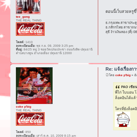
ตอนนี้เว็บสวยหรูข
tee_gong
THE REAL THING
ธ.กรุงเทพ สาขาประตู
ธ.กสิกรไทย สาขาถนน
สุธี ง้าวเงินทอง (ตี๋)
โพสต์:
1410
ลงทะเบียนเมื่อ:
พุธ ก.ย. 09, 2009 3:25 pm
ที่อยู่:
84/25 หมู่ 3 ซอยวัดเปรมประชา ถนนรังสิต-ปทุมธานี
ตำบลบางพูน อำเภอเมือง ปทุมธานี 12000
Re: แจ้งเรื่องก
โดย
coke p'big
» อั
PAO เขียน
พี่ไก่ ใบบอน โ
ล็อคอินได้แล้
coke p'big
ใครที่ยังล็อค
THE REAL THING
โพสต์:
850
ลงทะเบียนเมื่อ:
เสาร์ ต.ค. 10, 2009 8:15 am