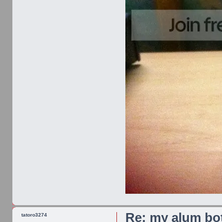
Re: my alum bot
tatoro3274