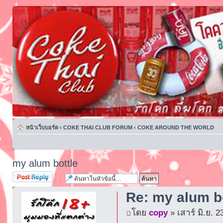
หน้าเว็บบอร์ด
‹
COKE THAI CLUB FORUM
‹
COKE AROUND THE WORLD
my alum bottle
ตอบกระทู้
Re: my alum b
โดย
copy
» เสาร์ มิ.ย. 