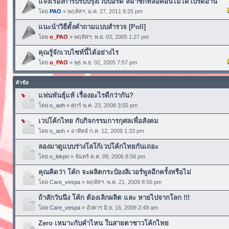
แจ้งเรื่องการปรับปรุงเวบบอร์ด สมาชิกที่ล็อคอินไม่ได้โปรดอ่าน
โดย
PAO
» พฤหัสฯ. ม.ค. 27, 2011 8:25 pm
แนะนำวิธีตั้งคำถามแบบสำรวจ [Poll]
โดย
o_PAO
» พฤหัสฯ. พ.ย. 03, 2005 1:27 pm
คุณรู้จักเวบไซท์นี้ได้อย่างไร
โดย
o_PAO
» พุธ พ.ย. 02, 2005 7:57 pm
หัวข้อ
แฟนพันธุ์แท้ เรื่องอะไรดีกว่ากัน?
โดย
o_aoh
» ศุกร์ พ.ค. 23, 2008 3:55 pm
เวปโค้กไทย กับกิจกรรมการกุศลเพื่อสังคม
โดย
o_aoh
» อาทิตย์ ก.ค. 12, 2009 1:33 pm
ลองมาดูแบบร่างโลโก้เวปโค้กไทยกันเถอะ
โดย
o_lekpn
» จันทร์ ต.ค. 09, 2006 8:58 pm
คุณคิดว่า โค้ก จะผลิตกระป๋องลิเวอร์พูลอีกครั้งหรือไม่
โดย
Care_vespa
» พฤหัสฯ. พ.ค. 21, 2009 8:56 pm
ถ้าสักวันนึง โค้ก ต้องเลิกผลิต และ หายไปจากโลก !!!
โดย
Care_vespa
» อังคาร มิ.ย. 16, 2009 2:49 am
Zero เหมาะกับคำไหน ในสายตาชาวโค้กไทย