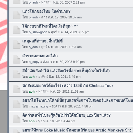
โดย
o_aoh
» พฤหัสฯ. พ.ย. 08, 2007 2:21 pm
แก้วโค้กของไทย ในตำนาน?
โดย
o_aoh
» ศุกร์ ก.ค. 17, 2009 10:07 am
โค้กรสชาติใหนที่โดนใจที่สุด^ ^"
โดย
o_showgoon
» ศุกร์ ส.ค. 14, 2009 8:35 pm
เหตุผลที่ท่านจะดื่มเป๊ปซี่
โดย
o_aoh
» ศุกร์ ธ.ค. 01, 2006 11:57 am
สำรวจคอบอลคอโค้ก
โดย
o_copy
» อังคาร ก.ย. 30, 2008 9:10 pm
สีน้ำเงินยังทำได้ แล้วสีอะไรที่อยากเห็น(ถ้าเป็นไปได้)
โดย
aoh
» อาทิตย์ มิ.ย. 12, 2011 3:49 pm
นักสะสมอยากได้อะไรระหว่าง 125ปี กับ Chelsea Tour
โดย
aoh
» พฤหัสฯ. พ.ค. 26, 2011 11:59 am
อยากได้โฆษณาโค้กพี่บิ๊กรุ่นแรกทั้งภาพโปสเตอร์และภาพยนต์โฆ
โดย
max amazing
» อังคาร มิ.ย. 28, 2011 4:56 pm
คิดว่าคนทั่วไปจะรู้หรือไม่ว่าโค้กมีอายุ 125 ปีมาแล้ว?
โดย
aoh
» พุธ พ.ค. 18, 2011 4:44 pm
อยากให้ทาง Coke Music จัดคอนเสิร์ตของ Arctic Monkeys บ้าง