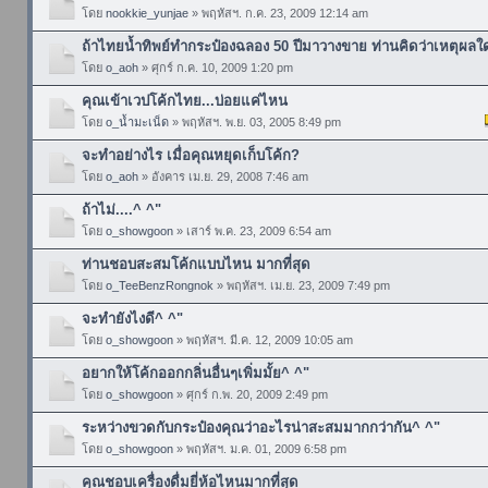
โดย
nookkie_yunjae
» พฤหัสฯ. ก.ค. 23, 2009 12:14 am
ถ้าไทยน้ำทิพย์ทำกระป๋องฉลอง 50 ปีมาวางขาย ท่านคิดว่าเหตุผลใ
โดย
o_aoh
» ศุกร์ ก.ค. 10, 2009 1:20 pm
คุณเข้าเวปโค้กไทย...บ่อยแค่ไหน
โดย
o_น้ำมะเน็ด
» พฤหัสฯ. พ.ย. 03, 2005 8:49 pm
จะทำอย่างไร เมื่อคุณหยุดเก็บโค้ก?
โดย
o_aoh
» อังคาร เม.ย. 29, 2008 7:46 am
ถ้าไม่....^ ^"
โดย
o_showgoon
» เสาร์ พ.ค. 23, 2009 6:54 am
ท่านชอบสะสมโค้กแบบไหน มากที่สุด
โดย
o_TeeBenzRongnok
» พฤหัสฯ. เม.ย. 23, 2009 7:49 pm
จะทำยังไงดี^ ^"
โดย
o_showgoon
» พฤหัสฯ. มี.ค. 12, 2009 10:05 am
อยากให้โค้กออกกลิ่นอื่นๆเพิ่มมั้ย^ ^"
โดย
o_showgoon
» ศุกร์ ก.พ. 20, 2009 2:49 pm
ระหว่างขวดกับกระป๋องคุณว่าอะไรน่าสะสมมากกว่ากัน^ ^"
โดย
o_showgoon
» พฤหัสฯ. ม.ค. 01, 2009 6:58 pm
คุณชอบเครื่องดื่มยี่ห้อไหนมากที่สุด