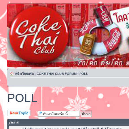
หน้าเว็บบอร์ด
‹
COKE THAI CLUB FORUM
‹
POLL
POLL
ตั้งกระทู้ใหม่
ประกาศ