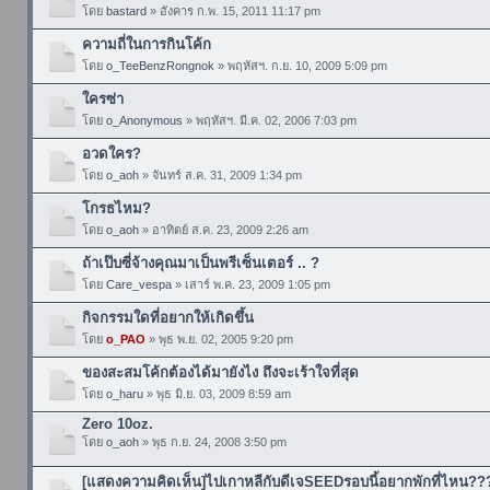
โดย
bastard
» อังคาร ก.พ. 15, 2011 11:17 pm
ความถี่ในการกินโค้ก
โดย
o_TeeBenzRongnok
» พฤหัสฯ. ก.ย. 10, 2009 5:09 pm
ใครซ่า
โดย
o_Anonymous
» พฤหัสฯ. มี.ค. 02, 2006 7:03 pm
อวดใคร?
โดย
o_aoh
» จันทร์ ส.ค. 31, 2009 1:34 pm
โกรธไหม?
โดย
o_aoh
» อาทิตย์ ส.ค. 23, 2009 2:26 am
ถ้าเป๊บซี่จ้างคุณมาเป็นพรีเซ็นเตอร์ .. ?
โดย
Care_vespa
» เสาร์ พ.ค. 23, 2009 1:05 pm
กิจกรรมใดที่อยากให้เกิดขึ้น
โดย
o_PAO
» พุธ พ.ย. 02, 2005 9:20 pm
ของสะสมโค้กต้องได้มายังไง ถึงจะเร้าใจที่สุด
โดย
o_haru
» พุธ มิ.ย. 03, 2009 8:59 am
Zero 10oz.
โดย
o_aoh
» พุธ ก.ย. 24, 2008 3:50 pm
[แสดงความคิดเห็น]ไปเกาหลีกับดีเจSEEDรอบนี้อยากพักที่ไหน??