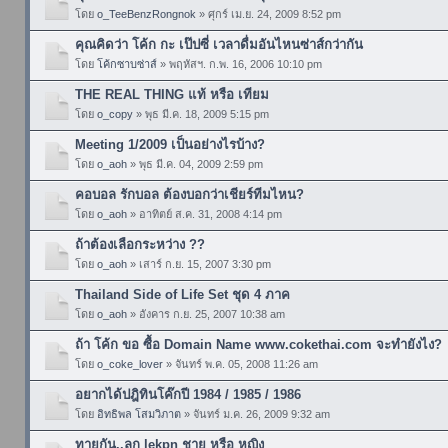
โดย
o_TeeBenzRongnok
» ศุกร์ เม.ย. 24, 2009 8:52 pm
คุณคิดว่า โค้ก กะ เป๊ปซี่ เวลาดื่มอันไหนซ่าส์กว่ากัน
โดย
โค้กซาบซ่าส์
» พฤหัสฯ. ก.พ. 16, 2006 10:10 pm
THE REAL THING แท้ หรือ เทียม
โดย
o_copy
» พุธ มี.ค. 18, 2009 5:15 pm
Meeting 1/2009 เป็นอย่างไรบ้าง?
โดย
o_aoh
» พุธ มี.ค. 04, 2009 2:59 pm
คอบอล รักบอล ต้องบอกว่าเชียร์ทีมไหน?
โดย
o_aoh
» อาทิตย์ ส.ค. 31, 2008 4:14 pm
ถ้าต้องเลือกระหว่าง ??
โดย
o_aoh
» เสาร์ ก.ย. 15, 2007 3:30 pm
Thailand Side of Life Set ชุด 4 ภาค
โดย
o_aoh
» อังคาร ก.ย. 25, 2007 10:38 am
ถ้า โค้ก ขอ ซื้อ Domain Name www.cokethai.com จะทำยังไง?
โดย
o_coke_lover
» จันทร์ พ.ค. 05, 2008 11:26 am
อยากได้ปฎิทินโค๊กปี 1984 / 1985 / 1986
โดย
อิทธิพล โสมวิภาต
» จันทร์ ม.ค. 26, 2009 9:32 am
ทายกัน..ลูก lekpn ชาย หรือ หญิง