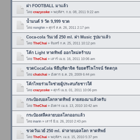
ฝา FOOTBALL มาแล้ว
โดย
crazycoke
» พฤหัสฯ. ก.ย. 08, 2011 9:22 am
น้ำมนต์ 9 วัด 9,999 ขวด
โดย
nonghin
» ศุกร์ ส.ค. 26, 2011 2:17 pm
Coca-cola วันเวย์ 250 ml. ฝา Music รูปมาแล้ว
โดย
TheChai
» จันทร์ ก.ค. 25, 2011 10:12 pm
โค้ก Light หาดทิพย์ ออกใหม่คร้าบบ
โดย
TheChai
» เสาร์ เม.ย. 16, 2011 10:06 am
ขวดCocaCola พิธีมุทิตาจิต ร้อยตรีไพโรจน์ รัตตกุล
โดย
chatchai
» อังคาร ธ.ค. 29, 2009 6:44 pm
โค้กไทยร่วมใจช่วยผู้ประสบภัยชาวใต้
โดย
crazycoke
» ศุกร์ เม.ย. 01, 2011 10:06 pm
กระป๋องบอลโลกหาดทิพย์ ลายสองมาแล้วครับ
โดย
TheChai
» อังคาร เม.ย. 13, 2010 10:42 am
กระป๋องสลีคลายบอลโลกออกแล้ว
โดย
inarin
» เสาร์ มิ.ย. 26, 2010 2:43 pm
ขวดวันเวย์ 250 ml. ฝาลายบอลโลก หาดทิพย์
โดย
TheChai
» พฤหัสฯ. เม.ย. 15, 2010 5:37 pm