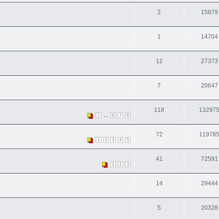
2
15879
1
14704
12
27373
7
20647
118
13297
...
1
6
7
8
72
11978
1
2
3
4
5
41
72591
1
2
3
14
29444
5
20328