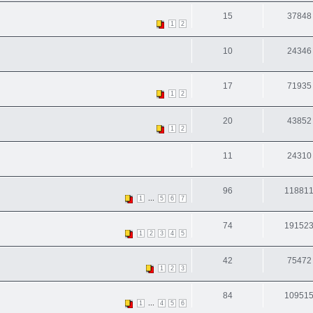
15
37848
1
2
10
24346
17
71935
1
2
20
43852
1
2
11
24310
96
11881
...
1
5
6
7
74
19152
1
2
3
4
5
42
75472
1
2
3
84
10951
...
1
4
5
6