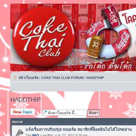
หน้าเว็บบอร์ด
‹
COKE THAI CLUB FORUM
‹
HADDTHIP
HADDTHIP
ตั้งกระทู้ใหม่
ประกาศ
แจ้งเรื่องการปรับปรุงเวบบอร์ด สมาชิกที่ล็อคอินไม่ได้โปรดอ่าน
โดย
PAO
» พฤหัสฯ. ม.ค. 27, 2011 8:25 pm