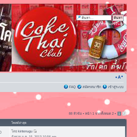
การค้นหาขั้นสูง
FAQ
สมัครสมาชิก
เข้าสู่ระบบ
88 หัวข้อ •
หน้า
1
จากทั้งหมด
2
•
1
2
โพสต์ล่าสุด
โดย
kiritenugu
0
อังคาร ม.ค. 15, 2013 10:56 am