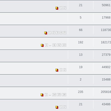
21
50961
1
2
5
17968
66
11873
1
2
3
4
5
192
18217
...
1
11
12
13
13
27379
19
44902
1
2
2
15488
235
20581
...
1
14
15
16
21
43486
1
2