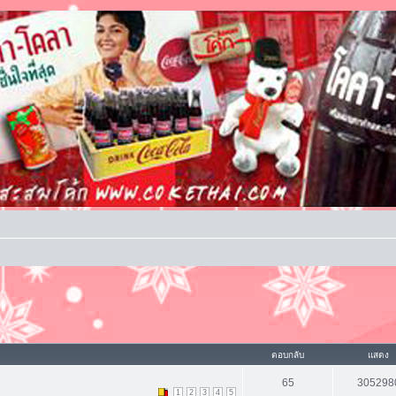
ตอบกลับ
แสดง
65
305298
1
2
3
4
5