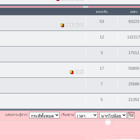
ตอบกลับ
แสดง
53
93223
1
2
3
4
12
13221
3
17011
17
50800
1
2
7
25686
5
21352
แสดงกระทู้จาก:
เรียงตาม