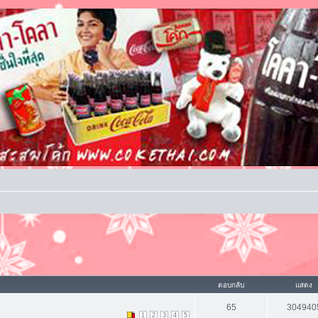
ตอบกลับ
แสดง
65
304940
1
2
3
4
5