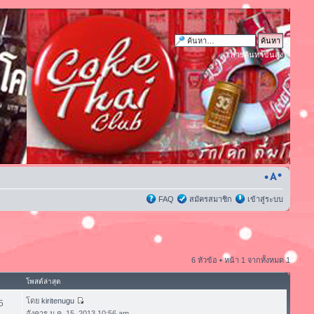
การค้นหาขั้นสูง
FAQ
สมัครสมาชิก
เข้าสู่ระบบ
6 หัวข้อ • หน้า
1
จากทั้งหมด
1
โพสต์ล่าสุด
โดย
kiritenugu
5
อังคาร ม.ค. 15, 2013 10:56 am