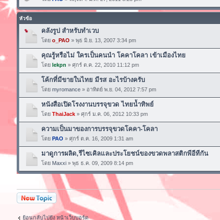
หัวข้อ
คลังรูป สำหรับทำเวบ
โดย
o_PAO
» พุธ มิ.ย. 13, 2007 3:34 pm
คุณรู้หรือไม่ ใครเป็นคนนำ โคคาโคลา เข้าเมืองไทย
โดย
lekpn
» ศุกร์ ต.ค. 22, 2010 11:12 pm
โค้กที่มีขายในไทย มีรส อะไรบ้างครับ
โดย
myromance
» อาทิตย์ พ.ย. 04, 2012 7:57 pm
หนังสือเปิดโรงงานบรรจุขวด ไทยน้ำทิพย์
โดย
ThaiJack
» ศุกร์ ม.ค. 06, 2012 10:33 pm
ความเป็นมาของการบรรจุขวดโคคา-โคลา
โดย
PAO
» ศุกร์ ต.ค. 16, 2009 1:31 am
มาดูการผลิด,รีไซเคิลและประโยชน์ของขวดพลาสติกพีอีทีกัน
โดย
Maxxi
» พุธ ธ.ค. 09, 2009 8:14 pm
ตั้งกระทู้ใหม่
ย้อนกลับไปยัง หน้าเว็บบอร์ด