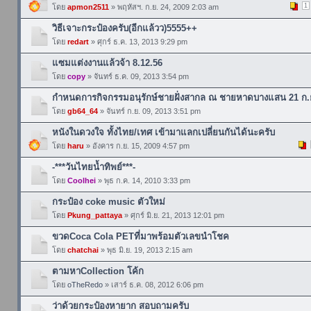
1
โดย
apmon2511
» พฤหัสฯ. ก.ย. 24, 2009 2:03 am
วิธีเจาะกระป๋องครับ(อีกแล้วว)5555++
โดย
redart
» ศุกร์ ธ.ค. 13, 2013 9:29 pm
แซมแต่งงานแล้วจ้า 8.12.56
โดย
copy
» จันทร์ ธ.ค. 09, 2013 3:54 pm
กำหนดการกิจกรรมอนุรักษ์ชายฝั่งสากล ณ ชายหาดบางแสน 21 ก.
โดย
gb64_64
» จันทร์ ก.ย. 09, 2013 3:51 pm
หนังในดวงใจ ทั้งไทย/เทศ เข้ามาแลกเปลี่ยนกันได้นะครับ
โดย
haru
» อังคาร ก.ย. 15, 2009 4:57 pm
-***วันไทยน้ำทิพย์***-
โดย
Coolhei
» พุธ ก.ค. 14, 2010 3:33 pm
กระป๋อง coke music ตัวใหม่
โดย
Pkung_pattaya
» ศุกร์ มิ.ย. 21, 2013 12:01 pm
ขวดCoca Cola PETที่มาพร้อมตัวเลขนำโชค
โดย
chatchai
» พุธ มิ.ย. 19, 2013 2:15 am
ตามหาCollection โค้ก
โดย
oTheRedo
» เสาร์ ธ.ค. 08, 2012 6:06 pm
ว่าด้วยกระป๋องหายาก สอบถามครับ