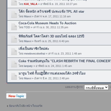
โดย
KAI_YALA
» อาทิตย์ มิ.ย. 19, 2011 10:27 pm
โค้ก จััดหนัก คว้าเชลซี ปะทะแข้ง TPL All star
โดย
Maxxi
» อังคาร พ.ค. 17, 2011 11:16 am
Coca-Cola Museum Heads To Auction
โดย
TOD
» เสาร์ เม.ย. 30, 2011 11:35 pm
พิพิธภัณท์ โคคาโคล่า 3D ออนไลน์ ฉลอง 125ปี
โดย
Maxxi
» จันทร์ เม.ย. 25, 2011 6:40 pm
เพิ่งเป็นสมาชิกใหม่ค่ะ
โดย
mewlovecokethai
» เสาร์ เม.ย. 23, 2011 1:48 am
Coke ร่วมสนับสนุนใน "CLASH REBIRTH THE FINAL CONCER
โดย
lanpaty
» อาทิตย์ เม.ย. 24, 2011 1:45 am
มารูน ไฟฟ์ กัััััับปฏิบัััติการแต่งเพลงโค้ก 24ชั่วโมง
โดย
Maxxi
» อังคาร มี.ค. 22, 2011 2:48 pm
แสดงกระทู้จาก:
เ
ตั้งกระทู้ใหม่
ย้อนกลับไปยัง หน้าเว็บบอร์ด