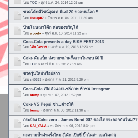
โดย
TOD
» ศุกร์ ม.ค. 24, 2014 12:02 pm
ขวดโค้กดีไซน์สุดเท่ มีแค่ 20 ขวดบนโลก !!
โดย
lineup07
» อังคาร ต.ค. 04, 2011 11:30 am
ป้ายโฆษณาโค้ก ห่อของขวัญได้
โดย
woody
» ศุกร์ ม.ค. 10, 2014 11:22 am
Coca-Cola presents a day BIKE FEST 2013
โดย
โค้ก โคราช
» เสาร์ ต.ค. 19, 2013 12:23 am
Coke คัมแบ็ก ส่งขายพม่าครั้งแรกในรอบ 60 ปี
โดย
TOD
» เสาร์ มิ.ย. 16, 2012 7:59 am
ขวดรุ่นใหม่หรือปล่าว
โดย
siti0323
» อังคาร ส.ค. 21, 2012 8:29 pm
Coca-Cola เปิดตัวแอปแชร์ภาพ ท้าชน Instagram
โดย
bump
» พุธ พ.ย. 07, 2012 1:52 pm
Coke VS Pepsi ซ่า...ต่างมิติ
โดย
bump
» อังคาร ต.ค. 30, 2012 11:38 am
กระป๋อง Coke zero - James Bond 007 ของไทยจะออกกันไหม??
โดย
KAI_YALA
» พฤหัสฯ. ก.ย. 06, 2012 8:34 pm
สงครามน้ำดำครั้งใหม่ (โค้ก เป๊บซี่ บิ๊กโคล่า เอสโคล่า)