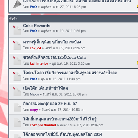
แจ้งเรื่องการปรับปรุงเวบบอร์ด สมาชิกที่ล็อคอินไม่ได้โปรดอ่าน
โดย
PAO
» พฤหัสฯ. ม.ค. 27, 2011 8:25 pm
หัวข้อ
Coke Rewards
โดย
PAO
» พฤหัสฯ. พ.ย. 10, 2011 9:56 pm
ความรู้เล็กๆน้อยๆเกี่ยวกับกระป๋อง
โดย
eak_c4
» เสาร์ พ.ย. 05, 2011 8:26 pm
ขวดที่ระลึกครบรอบ125ปีCoca-Cola
โดย
kai_interior
» พุธ ม.ค. 19, 2011 3:20 pm
โคคา-โคลา เริ่มกิจกรรมอาสาฟื้นฟูซ่อมสร้างหลังน้ำลด
โดย
PAO
» พุธ พ.ย. 16, 2011 11:44 pm
เปิดโึค้ก เดินหน้าซ่าให้สุด
โดย
Maxxi
» จันทร์ ม.ค. 31, 2011 10:06 pm
กิจกรรมเตะฟุตบอล 29 พ.ย. 57
โดย
copy
» จันทร์ พ.ย. 17, 2014 10:53 pm
โค้กยิ้มหลุดแถวบ้านขนาด280มาได้ไงไม่รู้
โดย
cokephetbanlad
» อังคาร พ.ค. 07, 2013 8:34 pm
โค้กออกขวดไซส์มินิ ต้อนรับฟุตบอลโลก 2014