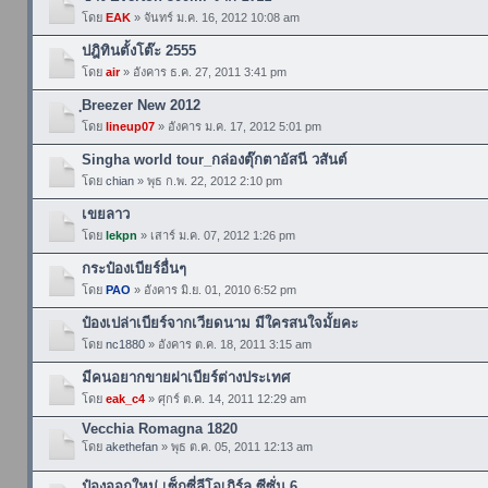
โดย
EAK
» จันทร์ ม.ค. 16, 2012 10:08 am
ปฎิทินตั้งโต๊ะ 2555
โดย
air
» อังคาร ธ.ค. 27, 2011 3:41 pm
ฺBreezer New 2012
โดย
lineup07
» อังคาร ม.ค. 17, 2012 5:01 pm
Singha world tour_กล่องตุ๊กตาอัสนี วสันต์
โดย
chian
» พุธ ก.พ. 22, 2012 2:10 pm
เขยลาว
โดย
lekpn
» เสาร์ ม.ค. 07, 2012 1:26 pm
กระป๋องเบียร์อื่นๆ
โดย
PAO
» อังคาร มิ.ย. 01, 2010 6:52 pm
ป๋องเปล่าเบียร์จากเวียดนาม มีใครสนใจมั้ยคะ
โดย
nc1880
» อังคาร ต.ค. 18, 2011 3:15 am
มีคนอยากขายฝาเบียร์ต่างประเทศ
โดย
eak_c4
» ศุกร์ ต.ค. 14, 2011 12:29 am
Vecchia Romagna 1820
โดย
akethefan
» พุธ ต.ค. 05, 2011 12:13 am
ป๋องออกใหม่ เซ็กซี่ลีโอเกิร์ล ซีซั่น 6