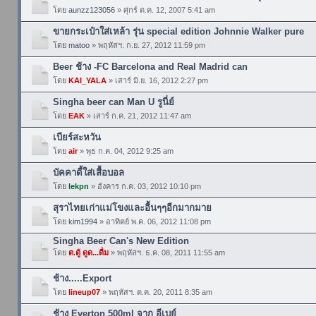
โดย
aunzz123056
» ศุกร์ ต.ค. 12, 2007 5:41 am
ขายกระเป๋าใส่เหล้า รุ่น special edition Johnnie Walker pure
โดย
matoo
» พฤหัสฯ. ก.ย. 27, 2012 11:59 pm
Beer ช้าง -FC Barcelona and Real Madrid can
โดย
KAI_YALA
» เสาร์ มิ.ย. 16, 2012 2:27 pm
Singha beer can Man U รูนี่ย์
โดย
EAK
» เสาร์ ก.ค. 21, 2012 11:47 am
เบียร์สะหวัน
โดย
air
» พุธ ก.ค. 04, 2012 9:25 am
บัคคาดี้ใส่เสื้อบอล
โดย
lekpn
» อังคาร ก.ค. 03, 2012 10:10 pm
สุราไทยเก่าแม่โขงและอื้นๆๆอีกมากมาย
โดย
kim1994
» อาทิตย์ พ.ค. 06, 2012 11:08 pm
Singha Beer Can's New Edition
โดย
ต.ตู้ ดูด...ดื่ม
» พฤหัสฯ. ธ.ค. 08, 2011 11:55 am
ช้าง.....Export
โดย
lineup07
» พฤหัสฯ. ต.ค. 20, 2011 8:35 am
ช้าง Everton 500ml จาก อีเบย์