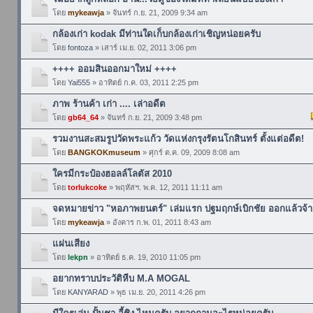
โดย
mykeawja
» จันทร์ ก.ย. 21, 2009 9:34 am
กล้องเก่า kodak มีท่านใดเก็บกล้องเก่าเชิญหน่อยครับ
โดย
fontoza
» เสาร์ เม.ย. 02, 2011 3:06 pm
++++ ออมสินออกมาใหม่ ++++
โดย
Yai555
» อาทิตย์ ก.ค. 03, 2011 2:25 pm
ภาพ ร้านค้า เก่า .... เล่าอดีต
โดย
gb64_64
» จันทร์ ก.ย. 21, 2009 3:48 pm
รวมงานสะสมรูปวัดพระแก้ว วัดแห่งกรุงรัตนโกสินทร์ ตั้งแต่อดีต!
โดย
BANGKOKmuseum
» ศุกร์ ต.ค. 09, 2009 8:08 am
ใครมีกระป๋องฮอลล์โลตัส 2010
โดย
torlukcoke
» พฤหัสฯ. พ.ค. 12, 2011 11:11 am
จดหมายข่าว "หอภาพยนตร์" เล่มแรก ปฐมฤกษ์เบิกชัย ออกแล้วจ้า
โดย
mykeawja
» อังคาร ก.พ. 01, 2011 8:43 am
แผ่นเสียง
โดย
lekpn
» อาทิตย์ ธ.ค. 19, 2010 11:05 pm
อยากทราบประวัติหีบ M.A MOGAL
โดย
KANYARAD
» พุธ เม.ย. 20, 2011 4:26 pm