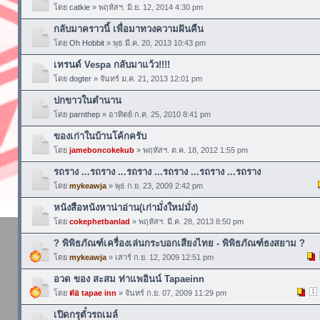
โดย
catkie
» พฤหัสฯ. มิ.ย. 12, 2014 4:30 pm
กลับมาคราวนี้ เพื่อมาทวงความฝันคืน
โดย
Oh Hobbit
» พุธ มี.ค. 20, 2013 10:43 pm
เทรนด์ Vespa กลับมาแว้ว!!!!
โดย
dogter
» จันทร์ ม.ค. 21, 2013 12:01 pm
ปกขาวในตำนาน
โดย
parnthep
» อาทิตย์ ก.ค. 25, 2010 8:41 pm
ของเก่าในบ้านโค้กครับ
โดย
jameboncokekub
» พฤหัสฯ. ต.ค. 18, 2012 1:55 pm
รถราง ...รถราง ...รถราง ...รถราง ...รถราง ...รถราง
โดย
mykeawja
» พุธ ก.ย. 23, 2009 2:42 pm
หนังสือหนังหาน่าอ่าน(เก่ามั่งใหม่มั่ง)
โดย
cokephetbanlad
» พฤหัสฯ. มี.ค. 28, 2013 8:50 pm
? พิพิธภัณฑ์เครื่องเล่นกระบอกเสียงไทย - พิพิธภัณฑ์ธงสยาม ?
โดย
mykeawja
» เสาร์ ก.ย. 12, 2009 12:51 pm
อวด ของ สะสม ท่าแพอินน์ Tapaeinn
1
โดย
ต่อ tapae inn
» จันทร์ ก.ย. 07, 2009 11:29 pm
เปิดกรุตั๋วรถเมล์