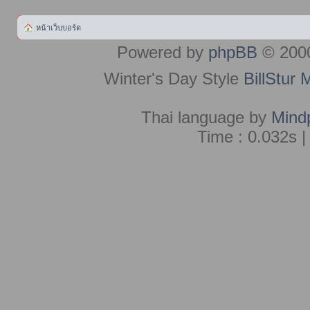
หน้าเว็บบอร์ด
Powered by
phpBB
© 2000
Winter's Day Style
BillStur 
Thai language by
Mind
Time : 0.032s |