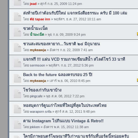
โดย
jead
» ศุกร์ ก.ย. 25, 2009 11:24 pm
ส่งท้ายปีเก่าต้อนรับปีใหม่ แจกหนังสือธรรมะ ครับ มี 100 เล่ม
โดย
ต่อ tapae inn
» พฤหัสฯ. ธ.ค. 27, 2012 10:11 am
ขวดน้ำมะเน็ด
โดย
น้ำมะเน็ด
» พุธ ก.ย. 09, 2009 9:24 pm
ชวนสะสมของหายาก...วันชาติ ๒๔ มิถุนายน
โดย
mykeawja
» อังคาร ก.ย. 22, 2009 7:41 am
แจกฟรี !!! แผ่น VCD รวมภาพเขียนสีน้ำ สไลด์โชว์ 33 นาที
โดย
sermsoon
» พฤหัสฯ. ก.ย. 27, 2012 5:36 pm
Back to the future ฉลองครบรอบ 25 ปี!
โดย
mykeawja
» เสาร์ พ.ย. 06, 2010 8:45 pm
โชว์ของเก่ากับเขาบ้าง
โดย
pingcafe
» พุธ ส.ค. 08, 2012 7:22 pm
หอสมุดการ์ตูนเก่าไทยที่ใหญ่ที่สุดในประเทศไทย
โดย
waraporn srifa
» ศุกร์ ส.ค. 12, 2011 9:48 pm
ตาม Instagram ไปกินแบบ Vintage & Retro!!
โดย
jokken
» อังคาร พ.ค. 15, 2012 11:38 am
ใครมีภาพยนตร์โฆษณาทีวีเก่าๆมาแชร์กันที่บอร์ดนี้หน่อยครับ