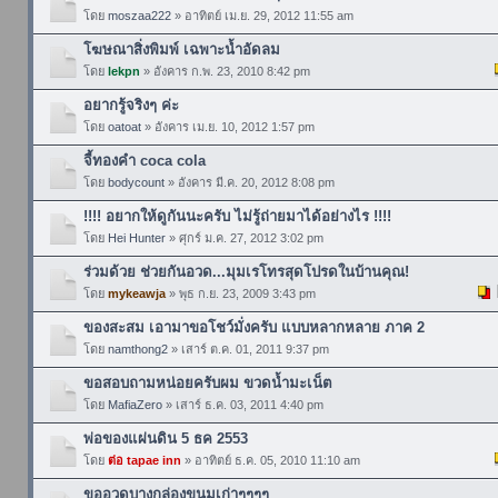
โดย
moszaa222
» อาทิตย์ เม.ย. 29, 2012 11:55 am
โฆษณาสิ่งพิมพ์ เฉพาะน้ำอัดลม
โดย
lekpn
» อังคาร ก.พ. 23, 2010 8:42 pm
อยากรู้จริงๆ ค่ะ
โดย
oatoat
» อังคาร เม.ย. 10, 2012 1:57 pm
จี้ทองคำ coca cola
โดย
bodycount
» อังคาร มี.ค. 20, 2012 8:08 pm
!!!! อยากให้ดูกันนะครับ ไม่รู้ถ่ายมาได้อย่างไร !!!!
โดย
Hei Hunter
» ศุกร์ ม.ค. 27, 2012 3:02 pm
ร่วมด้วย ช่วยกันอวด...มุมเรโทรสุดโปรดในบ้านคุณ!
โดย
mykeawja
» พุธ ก.ย. 23, 2009 3:43 pm
ของสะสม เอามาขอโชว์มั่งครับ แบบหลากหลาย ภาค 2
โดย
namthong2
» เสาร์ ต.ค. 01, 2011 9:37 pm
ขอสอบถามหน่อยครับผม ขวดน้ำมะเน็ต
โดย
MafiaZero
» เสาร์ ธ.ค. 03, 2011 4:40 pm
พ่อของแผ่นดิน 5 ธค 2553
โดย
ต่อ tapae inn
» อาทิตย์ ธ.ค. 05, 2010 11:10 am
ขออวดบางกล่องขนมเก่าๆๆๆๆ