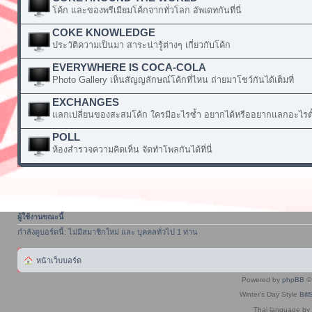
โค้ก และของพรีเมียมโค้กจากทั่วโลก อัพเดทกันที่นี่
COKE KNOWLEDGE
ประวัติความเป็นมา สาระน่ารู้ต่างๆ เกี่ยวกับโค้ก
EVERYWHERE IS COCA-COLA
Photo Gallery เห็นสัญญลักษณ์โค้กที่ไหน ถ่ายมาโชว์กันได้เต็มที่
EXCHANGES
แลกเปลี่ยนของสะสมโค้ก ใครมีอะไรซ้ำ อยากได้หรืออยากแลกอะไรตั้
POLL
ห้องสำรวจความคิดเห็น จัดทำโพลกันได้ที่นี่
ผู้ใช้งานขณะนี้
กำลังดูบอร์ดนี้: ไม่มีสมาชิกใหม่ และ บุคคลทั่วไป 1 ท่าน
หน้าเว็บบอร์ด
Powered by
phpBB
© 
Winter's Day Style
Bill
Thai language by