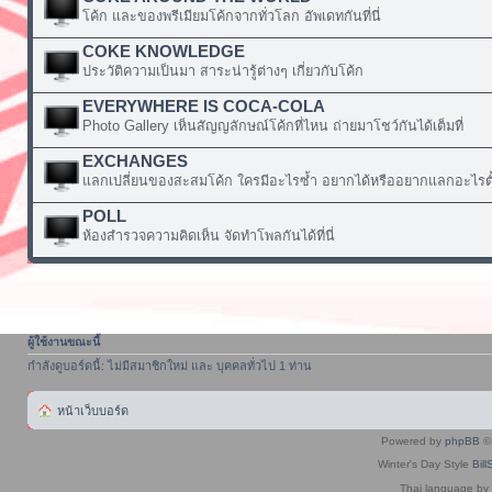
โค้ก และของพรีเมียมโค้กจากทั่วโลก อัพเดทกันที่นี่
COKE KNOWLEDGE
ประวัติความเป็นมา สาระน่ารู้ต่างๆ เกี่ยวกับโค้ก
EVERYWHERE IS COCA-COLA
Photo Gallery เห็นสัญญลักษณ์โค้กที่ไหน ถ่ายมาโชว์กันได้เต็มที่
EXCHANGES
แลกเปลี่ยนของสะสมโค้ก ใครมีอะไรซ้ำ อยากได้หรืออยากแลกอะไรตั้
POLL
ห้องสำรวจความคิดเห็น จัดทำโพลกันได้ที่นี่
ผู้ใช้งานขณะนี้
กำลังดูบอร์ดนี้: ไม่มีสมาชิกใหม่ และ บุคคลทั่วไป 1 ท่าน
หน้าเว็บบอร์ด
Powered by
phpBB
© 
Winter's Day Style
Bill
Thai language by