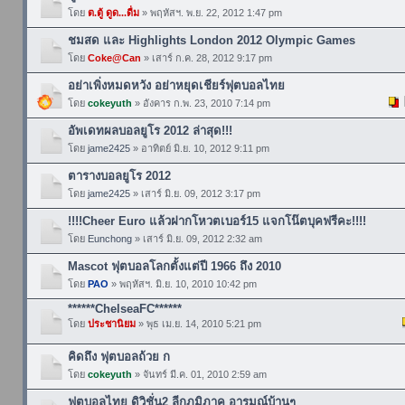
โดย
ต.ตู้ ดูด...ดื่ม
» พฤหัสฯ. พ.ย. 22, 2012 1:47 pm
ชมสด และ Highlights London 2012 Olympic Games
โดย
Coke@Can
» เสาร์ ก.ค. 28, 2012 9:17 pm
อย่าเพิ่งหมดหวัง อย่าหยุดเชียร์ฟุตบอลไทย
โดย
cokeyuth
» อังคาร ก.พ. 23, 2010 7:14 pm
อัพเดทผลบอลยูโร 2012 ล่าสุด!!!
โดย
jame2425
» อาทิตย์ มิ.ย. 10, 2012 9:11 pm
ตารางบอลยูโร 2012
โดย
jame2425
» เสาร์ มิ.ย. 09, 2012 3:17 pm
!!!!Cheer Euro แล้วฝากโหวตเบอร์15 แจกโน๊ตบุคฟรีคะ!!!!
โดย
Eunchong
» เสาร์ มิ.ย. 09, 2012 2:32 am
Mascot ฟุตบอลโลกตั้งแต่ปี 1966 ถึง 2010
โดย
PAO
» พฤหัสฯ. มิ.ย. 10, 2010 10:42 pm
******ChelseaFC******
โดย
ประชานิยม
» พุธ เม.ย. 14, 2010 5:21 pm
คิดถึง ฟุตบอลถ้วย ก
โดย
cokeyuth
» จันทร์ มี.ค. 01, 2010 2:59 am
ฟุตบอลไทย ดิวิชั่น2 ลีกภูมิภาค อารมณ์บ้านๆ