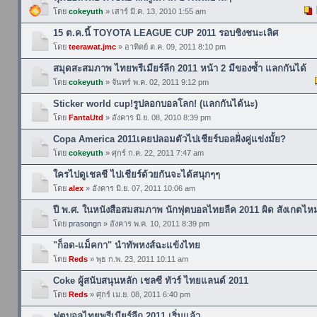
โดย
cokeyuth
» เสาร์ มี.ค. 13, 2010 1:55 am
15 ต.ค.นี้ TOYOTA LEAGUE CUP 2011 รอบชิงชนะเลิศ
โดย
teerawat.jmc
» อาทิตย์ ต.ค. 09, 2011 8:10 pm
สมุดสะสมภาพ ไทยพรีเมียร์ลีก 2011 หน้า 2 มีของซ้ำ แลกกันได้
โดย
cokeyuth
» จันทร์ พ.ค. 02, 2011 9:12 pm
Sticker world cup!รูปลอกบอลโลก! (แลกกันได้นะ)
โดย
FantaUtd
» อังคาร มิ.ย. 08, 2010 8:39 pm
Copa America 2011เคยปลอมตัวไปเชียร์บอลฝั่งคู่แข่งมั้ย?
โดย
cokeyuth
» ศุกร์ ก.ค. 22, 2011 7:47 am
ใครไปดูเชลชี ไปเชียร์ด้วยกันจะได้สนุกๆๆ
โดย
alex
» อังคาร มิ.ย. 07, 2011 10:06 am
ปี พ.ศ. ในหนังสือสมสมภาพ นักฟุตบอลไทยลีค 2011 ผิด สังเกตไห
โดย
prasongn
» อังคาร พ.ค. 10, 2011 8:39 pm
"ก็อด-แม็คกา" นำทัพหงส์ฉะแข้งไทย
โดย
Reds
» พุธ ก.พ. 23, 2011 10:11 am
Coke ผู้สนับสนุนหลัก เชลซี ทัวร์ ไทยแลนด์ 2011
โดย
Reds
» ศุกร์ เม.ย. 08, 2011 6:40 pm
ฟุตบอลไทยพรีเมียร์ลีก 2011 เริ่มแล้ว