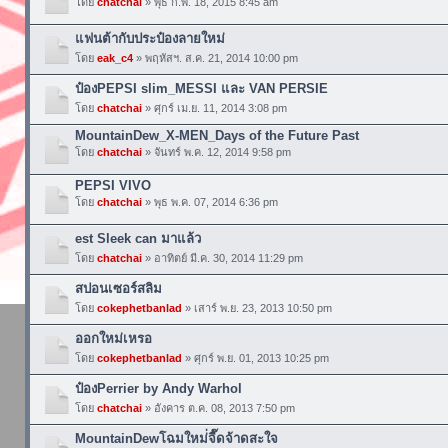
โดย
chatchai
» พุธ ก.พ. 18, 2015 8:45 am
แฟนต้ากับประป๋องลายใหม่
โดย
eak_c4
» พฤหัสฯ. ส.ค. 21, 2014 10:00 pm
ป๋องPEPSI slim_MESSI และ VAN PERSIE
โดย
chatchai
» ศุกร์ เม.ย. 11, 2014 3:08 pm
MountainDew_X-MEN_Days of the Future Past
โดย
chatchai
» จันทร์ พ.ค. 12, 2014 9:58 pm
PEPSI VIVO
โดย
chatchai
» พุธ พ.ค. 07, 2014 6:36 pm
est Sleek can มาแล้ว
โดย
chatchai
» อาทิตย์ มี.ค. 30, 2014 11:29 pm
สปอนเซอร์สลิม
โดย
cokephetbanlad
» เสาร์ พ.ย. 23, 2013 10:50 pm
ออกใหม่เหรอ
โดย
cokephetbanlad
» ศุกร์ พ.ย. 01, 2013 10:25 pm
ป๋องPerrier by Andy Warhol
โดย
chatchai
» อังคาร ต.ค. 08, 2013 7:50 pm
MountainDewโฉมใหม่่จี๊ดจ้าดสะใจ