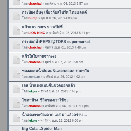
โดย
chatchai
» พฤหัสฯ. ก.ค. 04, 2013 9:57 am
กระป๋อง อื่นๆ เกี่ยวกับสไปร์ท ไทยแลนด์
โดย
bump
» พุธ มิ.ย. 26, 2013 4:03 pm
แก้วแนว retro จากเป๊ปซี่
โดย
LION KING
» อาทิตย์ มิ.ย. 23, 2013 5:44 pm
กระบอกน้ำPEPSI@TOPS supermarket
โดย
chatchai
» จันทร์ เม.ย. 01, 2013 7:48 pm
แก้วใสใบสวยจากest
โดย
chatchai
» ศุกร์ ธ.ค. 07, 2012 3:58 pm
ของสะสมน้ำอัดลม&แอลกอออล รวมๆกัน
โดย
zembae
» อาทิตย์ ส.ค. 26, 2012 4:02 pm
เอส น้ำแดงแบบคืนขวดออกแล้ว
โดย
lekpn
» จันทร์ ม.ค. 14, 2013 7:46 pm
โซดาช้าง_ชีวิตของเราใช้ซะ
โดย
chatchai
» อาทิตย์ ม.ค. 06, 2013 11:17 pm
น้ำแดงกระป๋องจาก เอส มาแล้วคร้าบ....
โดย
lekpn
» พฤหัสฯ. ธ.ค. 13, 2012 6:00 pm
Big Cola...Spider Man