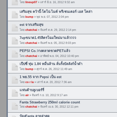
โดย
lineup07
» เสาร์ มิ.ย. 16, 2012 9:32 am
เสริมสุข คว้าบี้-โตโน่-ไมค์ พรีเซนเตอร์ เอส โคล่า
โดย
bump
» พุธ พ.ย. 07, 2012 2:04 pm
est จากเสริมสุข
โดย
chatchai
» จันทร์ ต.ค. 29, 2012 2:14 pm
7upขนาด1.45ลิตรโฉมใหม่มาแล้วววว
โดย
chatchai
» จันทร์ พ.ย. 05, 2012 8:03 pm
PEPSI Co.วางตลาดขวดPETแล้ว
โดย
chatchai
» อาทิตย์ พ.ย. 04, 2012 10:40 pm
เป๊ปซี่ ทุ่ม 1.84 หมื่นล้าน ลั่นรั้งบัลลังก์น้ำดำ
โดย
bump
» ศุกร์ ต.ค. 26, 2012 11:49 am
1 พย.55 จาก Pepsi เป็น est
โดย
co r la
» เสาร์ ต.ค. 20, 2012 7:36 am
แฟนต้าบลูเบอร์รี่
โดย
air
» จันทร์ ก.ย. 10, 2012 9:17 am
Fanta Strawberry 250ml calorie count
โดย
chatchai
» จันทร์ เม.ย. 30, 2012 12:11 pm
ป๋องFanta ลายล่าสุด