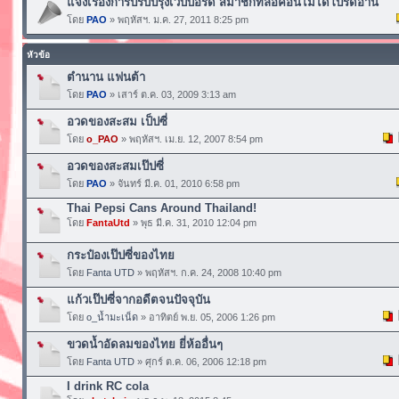
แจ้งเรื่องการปรับปรุงเวบบอร์ด สมาชิกที่ล็อคอินไม่ได้โปรดอ่าน
โดย
PAO
» พฤหัสฯ. ม.ค. 27, 2011 8:25 pm
หัวข้อ
ตำนาน แฟนต้า
โดย
PAO
» เสาร์ ต.ค. 03, 2009 3:13 am
อวดของสะสม เป็ปซี่
โดย
o_PAO
» พฤหัสฯ. เม.ย. 12, 2007 8:54 pm
อวดของสะสมเป๊ปซี่
โดย
PAO
» จันทร์ มี.ค. 01, 2010 6:58 pm
Thai Pepsi Cans Around Thailand!
โดย
FantaUtd
» พุธ มี.ค. 31, 2010 12:04 pm
กระป๋องเป๊ปซี่ของไทย
โดย
Fanta UTD
» พฤหัสฯ. ก.ค. 24, 2008 10:40 pm
แก้วเป๊ปซี่จากอดีตจนปัจจุบัน
โดย
o_น้ำมะเน็ด
» อาทิตย์ พ.ย. 05, 2006 1:26 pm
ขวดน้ำอัดลมของไทย ยี่ห้ออื่นๆ
โดย
Fanta UTD
» ศุกร์ ต.ค. 06, 2006 12:18 pm
I drink RC cola