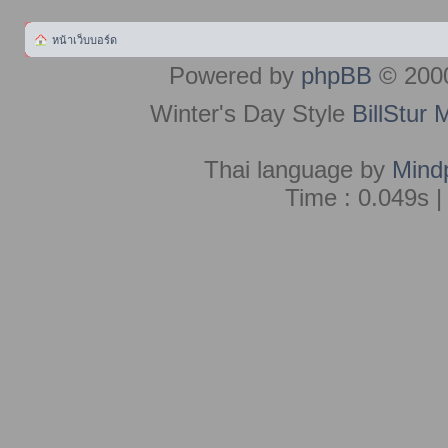
หน้าเว็บบอร์ด
Powered by
phpBB
© 2000
Winter's Day Style
BillStur 
Thai language by
Mind
Time : 0.049s |