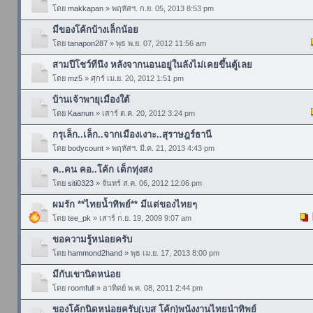
โดย
makkapan
» พฤหัสฯ. ก.ย. 05, 2013 8:53 pm
มีของโค้กบ้างเล็กน้อย
โดย
tanapon287
» พุธ พ.ย. 07, 2012 11:56 am
สามปีโชว์ทีนึง หลังจากนอนอยู่ในลังไม่เคยขึ้นตู้เลย
โดย
mz5
» ศุกร์ เม.ย. 20, 2012 1:51 pm
บ้านเจ้าพายุเมืองใต้
โดย
Kaanun
» เสาร์ ต.ค. 20, 2012 3:24 pm
กรุเล็ก..เล็ก..จากเมืองเงาะ..สุราษฎร์ธานี
โดย
bodycount
» พฤหัสฯ. มี.ค. 21, 2013 4:43 pm
ค..คน คอ..โค้ก เด็กทุ่งสง
โดย
siti0323
» จันทร์ ส.ค. 06, 2012 12:06 pm
ผมรัก **ไทยน้ำทิพย์** มีแต่ของไทยๆ
โดย
tee_pk
» เสาร์ ก.ย. 19, 2009 9:07 am
ขอความรู้หน่อยครับ
โดย
hammond2hand
» พุธ เม.ย. 17, 2013 8:00 pm
มีกับเขานิดหน่อย
โดย
roomfull
» อาทิตย์ พ.ค. 08, 2011 2:44 pm
ของโค้กนิดหน่อยครับ(เบส โค้ก)พนังงานไทยนำทิพย์