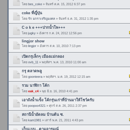
โดย
bes_coke
» จันทร์ ต.ค. 15, 2012 6:37 pm
coke ที่ญี่ปุ่น
โดย
รัก มกราเจริญมงคล
» จันทร์ ธ.ค. 31, 2012 1:35 pm
C o k e +++ปากน้ำโพ+++
โดย
jugky
» อังคาร ก.ค. 24, 2012 12:56 pm
lingjor show
โดย
lingjor
» อังคาร ส.ค. 10, 2010 7:13 pm
เปิดกรุเล็กๆ เมืองแม่กลอง
โดย
ovb_11
» พฤหัสฯ. พ.ค. 13, 2010 11:00 am
กรุ ตลาดพลู
โดย
goonteera
» พฤหัสฯ. ม.ค. 19, 2012 12:15 am
รวม นาฬิกา โค้ก
โดย
eak_c4
» พุธ มิ.ย. 16, 2010 4:41 pm
เอาถังน้ำแข็ง โค้กรุ่นเก่าที่บ้านมาให้โชว์ครับ
โดย
poopoo4321
» ศุกร์ ส.ค. 26, 2011 2:37 pm
สถานีน้ำอัดลม บ้านต้น ซ.
โดย
kam1981
» เสาร์ พ.ค. 21, 2011 4:43 pm
เก็บเเบบ...ตามอารมณ์