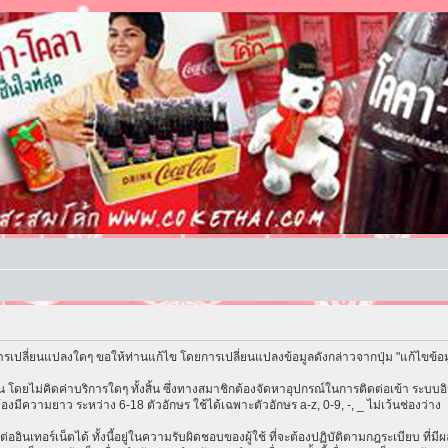
รเปลี่ยนแปลงใดๆ ขอให้ท่านแก้ไข โดยการเปลี่ยนแปลงข้อมูลดังกล่าวจากปุ่ม "แก้ไขข้อ
โดยไม่คิดค่าบริการใดๆ ทั้งสิ้น ซึ่งทางสมาชิกต้องจัดหาอุปกรณ์ในการติดต่อเข้า ระบบอิน
้องมีความยาว ระหว่าง 6-18 ตัวอักษร ใช้ได้เฉพาะตัวอักษร a-z, 0-9, -, _ ไม่เว้นช่องว่าง
ต่ออินเทอร์เน็ตได้ ทั้งนี้อยู่ในความรับผิดชอบของผู้ใช้ ที่จะต้องปฏิบัติตามกฎระเบียบ ที