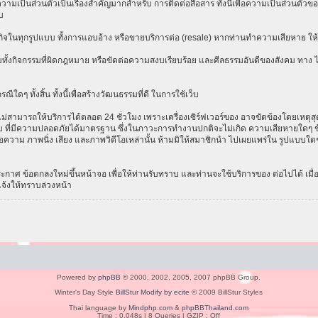
เป็นส่วนตัวเป็นเรื่องสำคัญมากสำหรับ การติดต่อสื่อสาร ทั้งนี้เพื่อความเป็นส่วนตัวขอ
บ
ธุรกิจในทุกรูปแบบ ทั้งการแอบอ้าง หรือขายบริการต่อ (resale) หากท่านทำความเสียหาย ให้ก
ทั้งกิจกรรมที่ผิดกฎหมาย หรือขัดต่อความสงบเรียบร้อย และศีลธรรมอันดีของสังคม ทาง ไม่ร
ีใดๆ ทั้งสิ้น ทั้งนี้เพื่อสร้างวัฒนธรรมที่ดี ในการใช้เว็บ
ามารถให้บริการได้ตลอด 24 ชั่วโมง เพราะเครื่องเซิร์ฟเวอร์ของ อาจขัดข้องโดยเหตุสุดวิส
ระบบ ที่มีความปลอดภัยได้มาตรฐาน ซึ่งในภาวะการทำงานปกติจะไม่เกิด ความเสียหายใดๆ ข้
อความ ภาพนิ่ง เสียง และภาพวิดีโอเหล่านั้น ห้ามมิให้สมาชิกนำ ไปเผยแพร่ใน รูปแบบใดๆ โ
าศ ข้อตกลงใหม่ขึ้นหน้าจอ เพื่อให้ท่านรับทราบ และท่านจะใช้บริการของ ต่อไปได้ เมื
แจ้งให้ทราบล่วงหน้า
Powered by
phpBB
© 2000, 2002, 2005, 2007 phpBB Group.
Winter's Day Style
BillStur Modify by ecite
© 2009 BillStur Styles
Thai language by
Mindphp.com
&
phpBBThailand.com
Time : 0.048s | 8 Queries | GZIP : Off