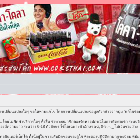
รเปลี่ยนแปลงใดๆ ขอให้ท่านแก้ไข โดยการเปลี่ยนแปลงข้อมูลดังกล่าวจากปุ่ม "แก้ไขข้อ
โดยไม่คิดค่าบริการใดๆ ทั้งสิ้น ซึ่งทางสมาชิกต้องจัดหาอุปกรณ์ในการติดต่อเข้า ระบบอิน
้องมีความยาว ระหว่าง 6-18 ตัวอักษร ใช้ได้เฉพาะตัวอักษร a-z, 0-9, -, _ ไม่เว้นช่องว่าง
ต่ออินเทอร์เน็ตได้ ทั้งนี้อยู่ในความรับผิดชอบของผู้ใช้ ที่จะต้องปฏิบัติตามกฎระเบียบ ที