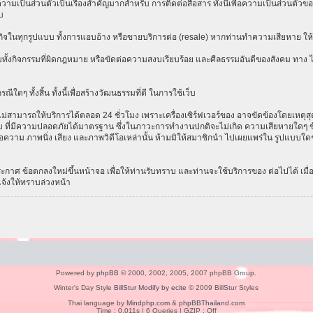
เป็นส่วนตัวเป็นเรื่องสำคัญมากสำหรับ การติดต่อสื่อสาร ทั้งนี้เพื่อความเป็นส่วนตัวขอ
บ
ธุรกิจในทุกรูปแบบ ทั้งการแอบอ้าง หรือขายบริการต่อ (resale) หากท่านทำความเสียหาย ให้ก
ทั้งกิจกรรมที่ผิดกฎหมาย หรือขัดต่อความสงบเรียบร้อย และศีลธรรมอันดีของสังคม ทาง ไม่ร
ีใดๆ ทั้งสิ้น ทั้งนี้เพื่อสร้างวัฒนธรรมที่ดี ในการใช้เว็บ
ามารถให้บริการได้ตลอด 24 ชั่วโมง เพราะเครื่องเซิร์ฟเวอร์ของ อาจขัดข้องโดยเหตุสุดวิส
ระบบ ที่มีความปลอดภัยได้มาตรฐาน ซึ่งในภาวะการทำงานปกติจะไม่เกิด ความเสียหายใดๆ ข้
อความ ภาพนิ่ง เสียง และภาพวิดีโอเหล่านั้น ห้ามมิให้สมาชิกนำ ไปเผยแพร่ใน รูปแบบใดๆ โ
าศ ข้อตกลงใหม่ขึ้นหน้าจอ เพื่อให้ท่านรับทราบ และท่านจะใช้บริการของ ต่อไปได้ เมื
แจ้งให้ทราบล่วงหน้า
Powered by
phpBB
© 2000, 2002, 2005, 2007 phpBB Group.
Winter's Day Style
BillStur Modify by ecite
© 2009 BillStur Styles
Thai language by
Mindphp.com
&
phpBBThailand.com
Time : 0.011s | 6 Queries | GZIP : Off