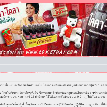
รเปลี่ยนแปลงใดๆ ขอให้ท่านแก้ไข โดยการเปลี่ยนแปลงข้อมูลดังกล่าวจากปุ่ม "แก้ไขข้อ
โดยไม่คิดค่าบริการใดๆ ทั้งสิ้น ซึ่งทางสมาชิกต้องจัดหาอุปกรณ์ในการติดต่อเข้า ระบบอิน
้องมีความยาว ระหว่าง 6-18 ตัวอักษร ใช้ได้เฉพาะตัวอักษร a-z, 0-9, -, _ ไม่เว้นช่องว่าง
ต่ออินเทอร์เน็ตได้ ทั้งนี้อยู่ในความรับผิดชอบของผู้ใช้ ที่จะต้องปฏิบัติตามกฎระเบียบ ที