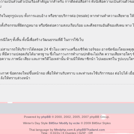
เป็นส่วนตัวเป็นเรื่องสำคัญมากสำหรับ การติดต่อสื่อสาร ทั้งนี้เพื่อความเป็นส่วนตัวขอ
บ
ธุรกิจในทุกรูปแบบ ทั้งการแอบอ้าง หรือขายบริการต่อ (resale) หากท่านทำความเสียหาย ให้ก
ทั้งกิจกรรมที่ผิดกฎหมาย หรือขัดต่อความสงบเรียบร้อย และศีลธรรมอันดีของสังคม ทาง ไม่ร
ีใดๆ ทั้งสิ้น ทั้งนี้เพื่อสร้างวัฒนธรรมที่ดี ในการใช้เว็บ
ามารถให้บริการได้ตลอด 24 ชั่วโมง เพราะเครื่องเซิร์ฟเวอร์ของ อาจขัดข้องโดยเหตุสุดวิส
ระบบ ที่มีความปลอดภัยได้มาตรฐาน ซึ่งในภาวะการทำงานปกติจะไม่เกิด ความเสียหายใดๆ ข้
อความ ภาพนิ่ง เสียง และภาพวิดีโอเหล่านั้น ห้ามมิให้สมาชิกนำ ไปเผยแพร่ใน รูปแบบใดๆ โ
าศ ข้อตกลงใหม่ขึ้นหน้าจอ เพื่อให้ท่านรับทราบ และท่านจะใช้บริการของ ต่อไปได้ เมื
แจ้งให้ทราบล่วงหน้า
Powered by
phpBB
© 2000, 2002, 2005, 2007 phpBB Group.
Winter's Day Style
BillStur Modify by ecite
© 2009 BillStur Styles
Thai language by
Mindphp.com
&
phpBBThailand.com
Time : 0.022s | 6 Queries | GZIP : Off