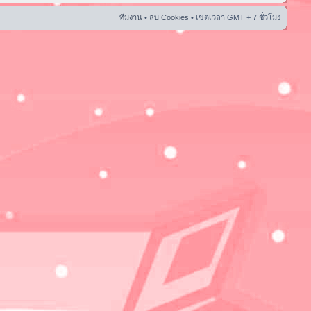
ทีมงาน
•
ลบ Cookies
• เขตเวลา GMT + 7 ชั่วโมง