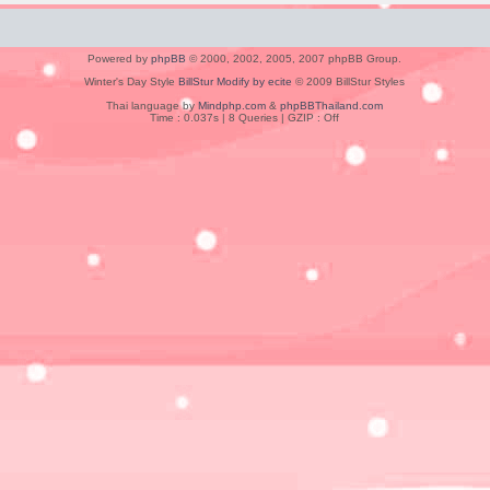
Powered by
phpBB
© 2000, 2002, 2005, 2007 phpBB Group.
Winter's Day Style
BillStur Modify by ecite
© 2009 BillStur Styles
Thai language by
Mindphp.com
&
phpBBThailand.com
Time : 0.037s | 8 Queries | GZIP : Off