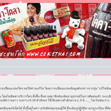
รเปลี่ยนแปลงใดๆ ขอให้ท่านแก้ไข โดยการเปลี่ยนแปลงข้อมูลดังกล่าวจากปุ่ม "แก้ไขข้อ
โดยไม่คิดค่าบริการใดๆ ทั้งสิ้น ซึ่งทางสมาชิกต้องจัดหาอุปกรณ์ในการติดต่อเข้า ระบบอิน
้องมีความยาว ระหว่าง 6-18 ตัวอักษร ใช้ได้เฉพาะตัวอักษร a-z, 0-9, -, _ ไม่เว้นช่องว่าง
ต่ออินเทอร์เน็ตได้ ทั้งนี้อยู่ในความรับผิดชอบของผู้ใช้ ที่จะต้องปฏิบัติตามกฎระเบียบ ที