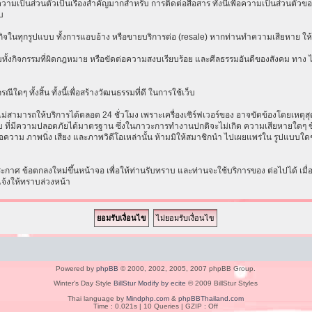
เป็นส่วนตัวเป็นเรื่องสำคัญมากสำหรับ การติดต่อสื่อสาร ทั้งนี้เพื่อความเป็นส่วนตัวขอ
บ
ธุรกิจในทุกรูปแบบ ทั้งการแอบอ้าง หรือขายบริการต่อ (resale) หากท่านทำความเสียหาย ให้ก
ทั้งกิจกรรมที่ผิดกฎหมาย หรือขัดต่อความสงบเรียบร้อย และศีลธรรมอันดีของสังคม ทาง ไม่ร
ีใดๆ ทั้งสิ้น ทั้งนี้เพื่อสร้างวัฒนธรรมที่ดี ในการใช้เว็บ
ามารถให้บริการได้ตลอด 24 ชั่วโมง เพราะเครื่องเซิร์ฟเวอร์ของ อาจขัดข้องโดยเหตุสุดวิส
ระบบ ที่มีความปลอดภัยได้มาตรฐาน ซึ่งในภาวะการทำงานปกติจะไม่เกิด ความเสียหายใดๆ ข้
อความ ภาพนิ่ง เสียง และภาพวิดีโอเหล่านั้น ห้ามมิให้สมาชิกนำ ไปเผยแพร่ใน รูปแบบใดๆ โ
าศ ข้อตกลงใหม่ขึ้นหน้าจอ เพื่อให้ท่านรับทราบ และท่านจะใช้บริการของ ต่อไปได้ เมื
แจ้งให้ทราบล่วงหน้า
Powered by
phpBB
© 2000, 2002, 2005, 2007 phpBB Group.
Winter's Day Style
BillStur Modify by ecite
© 2009 BillStur Styles
Thai language by
Mindphp.com
&
phpBBThailand.com
Time : 0.021s | 10 Queries | GZIP : Off