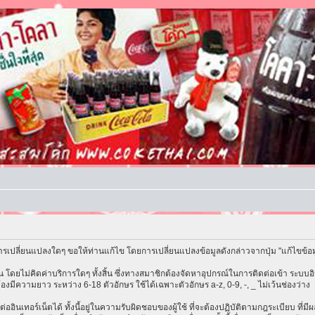
รเปลี่ยนแปลงใดๆ ขอให้ท่านแก้ไข โดยการเปลี่ยนแปลงข้อมูลดังกล่าวจากปุ่ม "แก้ไขข้อ
โดยไม่คิดค่าบริการใดๆ ทั้งสิ้น ซึ่งทางสมาชิกต้องจัดหาอุปกรณ์ในการติดต่อเข้า ระบบอิน
้องมีความยาว ระหว่าง 6-18 ตัวอักษร ใช้ได้เฉพาะตัวอักษร a-z, 0-9, -, _ ไม่เว้นช่องว่าง
ต่ออินเทอร์เน็ตได้ ทั้งนี้อยู่ในความรับผิดชอบของผู้ใช้ ที่จะต้องปฏิบัติตามกฎระเบียบ ที