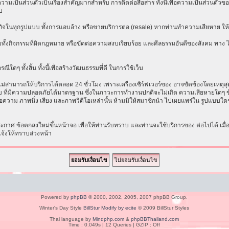
เป็นส่วนตัวเป็นเรื่องสำคัญมากสำหรับ การติดต่อสื่อสาร ทั้งนี้เพื่อความเป็นส่วนตัวขอ
บ
ธุรกิจในทุกรูปแบบ ทั้งการแอบอ้าง หรือขายบริการต่อ (resale) หากท่านทำความเสียหาย ให้ก
ทั้งกิจกรรมที่ผิดกฎหมาย หรือขัดต่อความสงบเรียบร้อย และศีลธรรมอันดีของสังคม ทาง ไม่ร
ีใดๆ ทั้งสิ้น ทั้งนี้เพื่อสร้างวัฒนธรรมที่ดี ในการใช้เว็บ
ามารถให้บริการได้ตลอด 24 ชั่วโมง เพราะเครื่องเซิร์ฟเวอร์ของ อาจขัดข้องโดยเหตุสุดวิส
ระบบ ที่มีความปลอดภัยได้มาตรฐาน ซึ่งในภาวะการทำงานปกติจะไม่เกิด ความเสียหายใดๆ ข้
อความ ภาพนิ่ง เสียง และภาพวิดีโอเหล่านั้น ห้ามมิให้สมาชิกนำ ไปเผยแพร่ใน รูปแบบใดๆ โ
าศ ข้อตกลงใหม่ขึ้นหน้าจอ เพื่อให้ท่านรับทราบ และท่านจะใช้บริการของ ต่อไปได้ เมื
แจ้งให้ทราบล่วงหน้า
Powered by
phpBB
© 2000, 2002, 2005, 2007 phpBB Group.
Winter's Day Style
BillStur Modify by ecite
© 2009 BillStur Styles
Thai language by
Mindphp.com
&
phpBBThailand.com
Time : 0.049s | 12 Queries | GZIP : Off