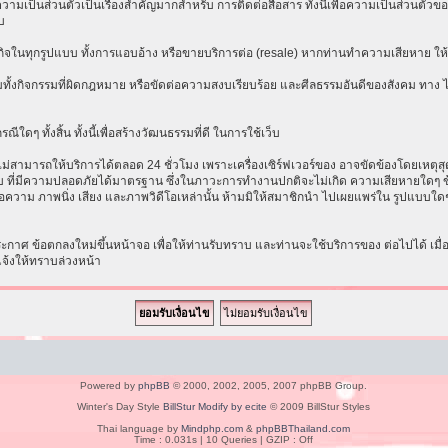
เป็นส่วนตัวเป็นเรื่องสำคัญมากสำหรับ การติดต่อสื่อสาร ทั้งนี้เพื่อความเป็นส่วนตัวขอ
บ
ธุรกิจในทุกรูปแบบ ทั้งการแอบอ้าง หรือขายบริการต่อ (resale) หากท่านทำความเสียหาย ให้ก
ทั้งกิจกรรมที่ผิดกฎหมาย หรือขัดต่อความสงบเรียบร้อย และศีลธรรมอันดีของสังคม ทาง ไม่ร
ีใดๆ ทั้งสิ้น ทั้งนี้เพื่อสร้างวัฒนธรรมที่ดี ในการใช้เว็บ
ามารถให้บริการได้ตลอด 24 ชั่วโมง เพราะเครื่องเซิร์ฟเวอร์ของ อาจขัดข้องโดยเหตุสุดวิส
ระบบ ที่มีความปลอดภัยได้มาตรฐาน ซึ่งในภาวะการทำงานปกติจะไม่เกิด ความเสียหายใดๆ ข้
อความ ภาพนิ่ง เสียง และภาพวิดีโอเหล่านั้น ห้ามมิให้สมาชิกนำ ไปเผยแพร่ใน รูปแบบใดๆ โ
าศ ข้อตกลงใหม่ขึ้นหน้าจอ เพื่อให้ท่านรับทราบ และท่านจะใช้บริการของ ต่อไปได้ เมื
แจ้งให้ทราบล่วงหน้า
Powered by
phpBB
© 2000, 2002, 2005, 2007 phpBB Group.
Winter's Day Style
BillStur Modify by ecite
© 2009 BillStur Styles
Thai language by
Mindphp.com
&
phpBBThailand.com
Time : 0.031s | 10 Queries | GZIP : Off