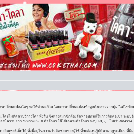
รเปลี่ยนแปลงใดๆ ขอให้ท่านแก้ไข โดยการเปลี่ยนแปลงข้อมูลดังกล่าวจากปุ่ม "แก้ไขข้อ
โดยไม่คิดค่าบริการใดๆ ทั้งสิ้น ซึ่งทางสมาชิกต้องจัดหาอุปกรณ์ในการติดต่อเข้า ระบบอิน
้องมีความยาว ระหว่าง 6-18 ตัวอักษร ใช้ได้เฉพาะตัวอักษร a-z, 0-9, -, _ ไม่เว้นช่องว่าง
ต่ออินเทอร์เน็ตได้ ทั้งนี้อยู่ในความรับผิดชอบของผู้ใช้ ที่จะต้องปฏิบัติตามกฎระเบียบ ที