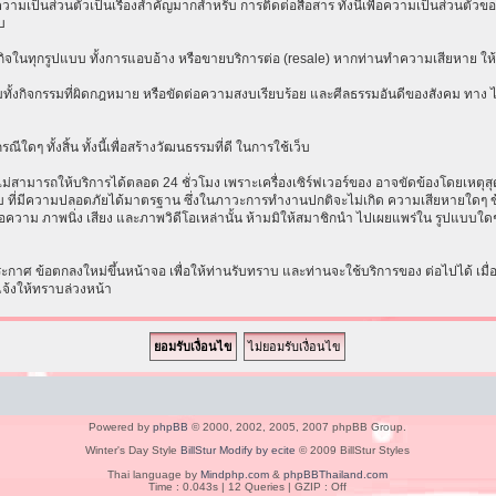
เป็นส่วนตัวเป็นเรื่องสำคัญมากสำหรับ การติดต่อสื่อสาร ทั้งนี้เพื่อความเป็นส่วนตัวขอ
บ
ธุรกิจในทุกรูปแบบ ทั้งการแอบอ้าง หรือขายบริการต่อ (resale) หากท่านทำความเสียหาย ให้ก
ทั้งกิจกรรมที่ผิดกฎหมาย หรือขัดต่อความสงบเรียบร้อย และศีลธรรมอันดีของสังคม ทาง ไม่ร
ีใดๆ ทั้งสิ้น ทั้งนี้เพื่อสร้างวัฒนธรรมที่ดี ในการใช้เว็บ
ามารถให้บริการได้ตลอด 24 ชั่วโมง เพราะเครื่องเซิร์ฟเวอร์ของ อาจขัดข้องโดยเหตุสุดวิส
ระบบ ที่มีความปลอดภัยได้มาตรฐาน ซึ่งในภาวะการทำงานปกติจะไม่เกิด ความเสียหายใดๆ ข้
อความ ภาพนิ่ง เสียง และภาพวิดีโอเหล่านั้น ห้ามมิให้สมาชิกนำ ไปเผยแพร่ใน รูปแบบใดๆ โ
าศ ข้อตกลงใหม่ขึ้นหน้าจอ เพื่อให้ท่านรับทราบ และท่านจะใช้บริการของ ต่อไปได้ เมื
แจ้งให้ทราบล่วงหน้า
Powered by
phpBB
© 2000, 2002, 2005, 2007 phpBB Group.
Winter's Day Style
BillStur Modify by ecite
© 2009 BillStur Styles
Thai language by
Mindphp.com
&
phpBBThailand.com
Time : 0.043s | 12 Queries | GZIP : Off