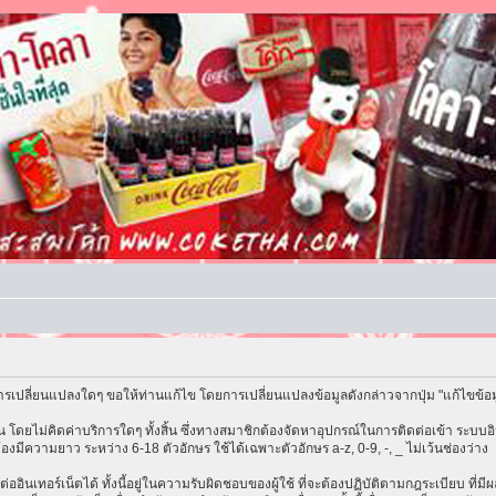
รเปลี่ยนแปลงใดๆ ขอให้ท่านแก้ไข โดยการเปลี่ยนแปลงข้อมูลดังกล่าวจากปุ่ม "แก้ไขข้อ
โดยไม่คิดค่าบริการใดๆ ทั้งสิ้น ซึ่งทางสมาชิกต้องจัดหาอุปกรณ์ในการติดต่อเข้า ระบบอิน
้องมีความยาว ระหว่าง 6-18 ตัวอักษร ใช้ได้เฉพาะตัวอักษร a-z, 0-9, -, _ ไม่เว้นช่องว่าง
ต่ออินเทอร์เน็ตได้ ทั้งนี้อยู่ในความรับผิดชอบของผู้ใช้ ที่จะต้องปฏิบัติตามกฎระเบียบ ที