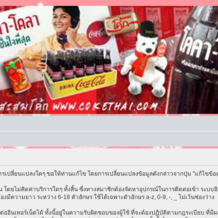
รเปลี่ยนแปลงใดๆ ขอให้ท่านแก้ไข โดยการเปลี่ยนแปลงข้อมูลดังกล่าวจากปุ่ม "แก้ไขข้อ
โดยไม่คิดค่าบริการใดๆ ทั้งสิ้น ซึ่งทางสมาชิกต้องจัดหาอุปกรณ์ในการติดต่อเข้า ระบบอิน
้องมีความยาว ระหว่าง 6-18 ตัวอักษร ใช้ได้เฉพาะตัวอักษร a-z, 0-9, -, _ ไม่เว้นช่องว่าง
ต่ออินเทอร์เน็ตได้ ทั้งนี้อยู่ในความรับผิดชอบของผู้ใช้ ที่จะต้องปฏิบัติตามกฎระเบียบ ที