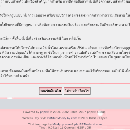
เป็นส่วนตัวเป็นเรื่องสำคัญมากสำหรับ การติดต่อสื่อสาร ทั้งนี้เพื่อความเป็นส่วนตัวขอ
บ
ธุรกิจในทุกรูปแบบ ทั้งการแอบอ้าง หรือขายบริการต่อ (resale) หากท่านทำความเสียหาย ให้ก
ทั้งกิจกรรมที่ผิดกฎหมาย หรือขัดต่อความสงบเรียบร้อย และศีลธรรมอันดีของสังคม ทาง ไม่ร
ีใดๆ ทั้งสิ้น ทั้งนี้เพื่อสร้างวัฒนธรรมที่ดี ในการใช้เว็บ
ามารถให้บริการได้ตลอด 24 ชั่วโมง เพราะเครื่องเซิร์ฟเวอร์ของ อาจขัดข้องโดยเหตุสุดวิส
ระบบ ที่มีความปลอดภัยได้มาตรฐาน ซึ่งในภาวะการทำงานปกติจะไม่เกิด ความเสียหายใดๆ ข้
อความ ภาพนิ่ง เสียง และภาพวิดีโอเหล่านั้น ห้ามมิให้สมาชิกนำ ไปเผยแพร่ใน รูปแบบใดๆ โ
าศ ข้อตกลงใหม่ขึ้นหน้าจอ เพื่อให้ท่านรับทราบ และท่านจะใช้บริการของ ต่อไปได้ เมื
แจ้งให้ทราบล่วงหน้า
Powered by
phpBB
© 2000, 2002, 2005, 2007 phpBB Group.
Winter's Day Style
BillStur Modify by ecite
© 2009 BillStur Styles
Thai language by
Mindphp.com
&
phpBBThailand.com
Time : 0.041s | 11 Queries | GZIP : Off