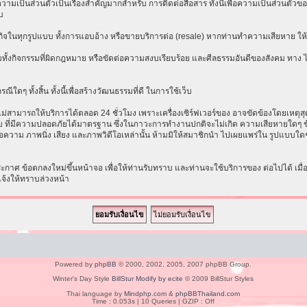
เป็นส่วนตัวเป็นเรื่องสำคัญมากสำหรับ การติดต่อสื่อสาร ทั้งนี้เพื่อความเป็นส่วนตัวขอ
บ
ธุรกิจในทุกรูปแบบ ทั้งการแอบอ้าง หรือขายบริการต่อ (resale) หากท่านทำความเสียหาย ให้ก
ทั้งกิจกรรมที่ผิดกฎหมาย หรือขัดต่อความสงบเรียบร้อย และศีลธรรมอันดีของสังคม ทาง ไม่ร
ีใดๆ ทั้งสิ้น ทั้งนี้เพื่อสร้างวัฒนธรรมที่ดี ในการใช้เว็บ
ามารถให้บริการได้ตลอด 24 ชั่วโมง เพราะเครื่องเซิร์ฟเวอร์ของ อาจขัดข้องโดยเหตุสุดวิส
ระบบ ที่มีความปลอดภัยได้มาตรฐาน ซึ่งในภาวะการทำงานปกติจะไม่เกิด ความเสียหายใดๆ ข้
อความ ภาพนิ่ง เสียง และภาพวิดีโอเหล่านั้น ห้ามมิให้สมาชิกนำ ไปเผยแพร่ใน รูปแบบใดๆ โ
าศ ข้อตกลงใหม่ขึ้นหน้าจอ เพื่อให้ท่านรับทราบ และท่านจะใช้บริการของ ต่อไปได้ เมื
แจ้งให้ทราบล่วงหน้า
Powered by
phpBB
© 2000, 2002, 2005, 2007 phpBB Group.
Winter's Day Style
BillStur Modify by ecite
© 2009 BillStur Styles
Thai language by
Mindphp.com
&
phpBBThailand.com
Time : 0.053s | 10 Queries | GZIP : Off