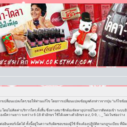
รเปลี่ยนแปลงใดๆ ขอให้ท่านแก้ไข โดยการเปลี่ยนแปลงข้อมูลดังกล่าวจากปุ่ม "แก้ไขข้อ
โดยไม่คิดค่าบริการใดๆ ทั้งสิ้น ซึ่งทางสมาชิกต้องจัดหาอุปกรณ์ในการติดต่อเข้า ระบบอิน
้องมีความยาว ระหว่าง 6-18 ตัวอักษร ใช้ได้เฉพาะตัวอักษร a-z, 0-9, -, _ ไม่เว้นช่องว่าง
ต่ออินเทอร์เน็ตได้ ทั้งนี้อยู่ในความรับผิดชอบของผู้ใช้ ที่จะต้องปฏิบัติตามกฎระเบียบ ที