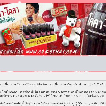
รเปลี่ยนแปลงใดๆ ขอให้ท่านแก้ไข โดยการเปลี่ยนแปลงข้อมูลดังกล่าวจากปุ่ม "แก้ไขข้อ
โดยไม่คิดค่าบริการใดๆ ทั้งสิ้น ซึ่งทางสมาชิกต้องจัดหาอุปกรณ์ในการติดต่อเข้า ระบบอิน
้องมีความยาว ระหว่าง 6-18 ตัวอักษร ใช้ได้เฉพาะตัวอักษร a-z, 0-9, -, _ ไม่เว้นช่องว่าง
ต่ออินเทอร์เน็ตได้ ทั้งนี้อยู่ในความรับผิดชอบของผู้ใช้ ที่จะต้องปฏิบัติตามกฎระเบียบ ที