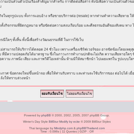
เป็นส่วนตัวเป็นเรื่องสำคัญมากสำหรับ การติดต่อสื่อสาร ทั้งนี้เพื่อความเป็นส่วนตัวขอ
บ
ธุรกิจในทุกรูปแบบ ทั้งการแอบอ้าง หรือขายบริการต่อ (resale) หากท่านทำความเสียหาย ให้ก
ทั้งกิจกรรมที่ผิดกฎหมาย หรือขัดต่อความสงบเรียบร้อย และศีลธรรมอันดีของสังคม ทาง ไม่ร
ีใดๆ ทั้งสิ้น ทั้งนี้เพื่อสร้างวัฒนธรรมที่ดี ในการใช้เว็บ
ามารถให้บริการได้ตลอด 24 ชั่วโมง เพราะเครื่องเซิร์ฟเวอร์ของ อาจขัดข้องโดยเหตุสุดวิส
ระบบ ที่มีความปลอดภัยได้มาตรฐาน ซึ่งในภาวะการทำงานปกติจะไม่เกิด ความเสียหายใดๆ ข้
อความ ภาพนิ่ง เสียง และภาพวิดีโอเหล่านั้น ห้ามมิให้สมาชิกนำ ไปเผยแพร่ใน รูปแบบใดๆ โ
าศ ข้อตกลงใหม่ขึ้นหน้าจอ เพื่อให้ท่านรับทราบ และท่านจะใช้บริการของ ต่อไปได้ เมื
แจ้งให้ทราบล่วงหน้า
Powered by
phpBB
© 2000, 2002, 2005, 2007 phpBB Group.
Winter's Day Style
BillStur Modify by ecite
© 2009 BillStur Styles
Thai language by
Mindphp.com
&
phpBBThailand.com
Time : 0.096s | 11 Queries | GZIP : Off