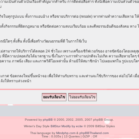
เป็นส่วนตัวเป็นเรื่องสำคัญมากสำหรับ การติดต่อสื่อสาร ทั้งนี้เพื่อความเป็นส่วนตัวขอ
บ
ธุรกิจในทุกรูปแบบ ทั้งการแอบอ้าง หรือขายบริการต่อ (resale) หากท่านทำความเสียหาย ให้ก
ทั้งกิจกรรมที่ผิดกฎหมาย หรือขัดต่อความสงบเรียบร้อย และศีลธรรมอันดีของสังคม ทาง ไม่ร
ีใดๆ ทั้งสิ้น ทั้งนี้เพื่อสร้างวัฒนธรรมที่ดี ในการใช้เว็บ
ามารถให้บริการได้ตลอด 24 ชั่วโมง เพราะเครื่องเซิร์ฟเวอร์ของ อาจขัดข้องโดยเหตุสุดวิส
ระบบ ที่มีความปลอดภัยได้มาตรฐาน ซึ่งในภาวะการทำงานปกติจะไม่เกิด ความเสียหายใดๆ ข้
อความ ภาพนิ่ง เสียง และภาพวิดีโอเหล่านั้น ห้ามมิให้สมาชิกนำ ไปเผยแพร่ใน รูปแบบใดๆ โ
าศ ข้อตกลงใหม่ขึ้นหน้าจอ เพื่อให้ท่านรับทราบ และท่านจะใช้บริการของ ต่อไปได้ เมื
แจ้งให้ทราบล่วงหน้า
Powered by
phpBB
© 2000, 2002, 2005, 2007 phpBB Group.
Winter's Day Style
BillStur Modify by ecite
© 2009 BillStur Styles
Thai language by
Mindphp.com
&
phpBBThailand.com
Time : 0.035s | 13 Queries | GZIP : Off