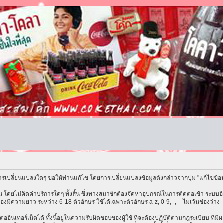
รเปลี่ยนแปลงใดๆ ขอให้ท่านแก้ไข โดยการเปลี่ยนแปลงข้อมูลดังกล่าวจากปุ่ม "แก้ไขข้อ
โดยไม่คิดค่าบริการใดๆ ทั้งสิ้น ซึ่งทางสมาชิกต้องจัดหาอุปกรณ์ในการติดต่อเข้า ระบบอิน
้องมีความยาว ระหว่าง 6-18 ตัวอักษร ใช้ได้เฉพาะตัวอักษร a-z, 0-9, -, _ ไม่เว้นช่องว่าง
ต่ออินเทอร์เน็ตได้ ทั้งนี้อยู่ในความรับผิดชอบของผู้ใช้ ที่จะต้องปฏิบัติตามกฎระเบียบ ที