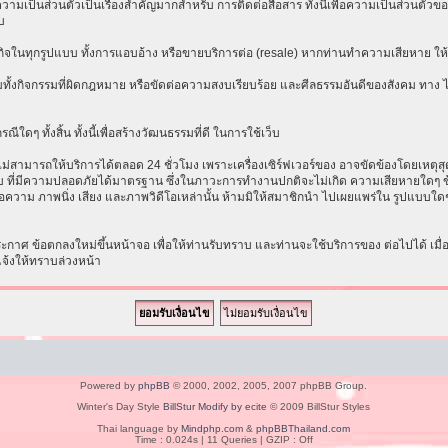
เป็นส่วนตัวเป็นเรื่องสำคัญมากสำหรับ การติดต่อสื่อสาร ทั้งนี้เพื่อความเป็นส่วนตัวขอ
บ
ธุรกิจในทุกรูปแบบ ทั้งการแอบอ้าง หรือขายบริการต่อ (resale) หากท่านทำความเสียหาย ให้ก
ทั้งกิจกรรมที่ผิดกฎหมาย หรือขัดต่อความสงบเรียบร้อย และศีลธรรมอันดีของสังคม ทาง ไม่ร
ีใดๆ ทั้งสิ้น ทั้งนี้เพื่อสร้างวัฒนธรรมที่ดี ในการใช้เว็บ
ามารถให้บริการได้ตลอด 24 ชั่วโมง เพราะเครื่องเซิร์ฟเวอร์ของ อาจขัดข้องโดยเหตุสุดวิส
ระบบ ที่มีความปลอดภัยได้มาตรฐาน ซึ่งในภาวะการทำงานปกติจะไม่เกิด ความเสียหายใดๆ ข้
อความ ภาพนิ่ง เสียง และภาพวิดีโอเหล่านั้น ห้ามมิให้สมาชิกนำ ไปเผยแพร่ใน รูปแบบใดๆ โ
าศ ข้อตกลงใหม่ขึ้นหน้าจอ เพื่อให้ท่านรับทราบ และท่านจะใช้บริการของ ต่อไปได้ เมื
แจ้งให้ทราบล่วงหน้า
Powered by
phpBB
© 2000, 2002, 2005, 2007 phpBB Group.
Winter's Day Style
BillStur Modify by ecite
© 2009 BillStur Styles
Thai language by
Mindphp.com
&
phpBBThailand.com
Time : 0.024s | 11 Queries | GZIP : Off