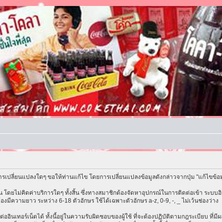
รเปลี่ยนแปลงใดๆ ขอให้ท่านแก้ไข โดยการเปลี่ยนแปลงข้อมูลดังกล่าวจากปุ่ม "แก้ไขข้อ
โดยไม่คิดค่าบริการใดๆ ทั้งสิ้น ซึ่งทางสมาชิกต้องจัดหาอุปกรณ์ในการติดต่อเข้า ระบบอิน
้องมีความยาว ระหว่าง 6-18 ตัวอักษร ใช้ได้เฉพาะตัวอักษร a-z, 0-9, -, _ ไม่เว้นช่องว่าง
ต่ออินเทอร์เน็ตได้ ทั้งนี้อยู่ในความรับผิดชอบของผู้ใช้ ที่จะต้องปฏิบัติตามกฎระเบียบ ที