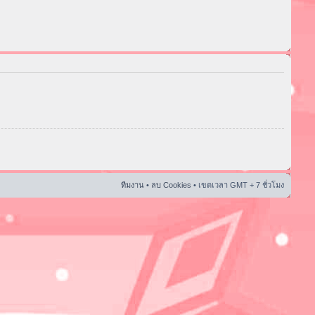
ทีมงาน
•
ลบ Cookies
• เขตเวลา GMT + 7 ชั่วโมง