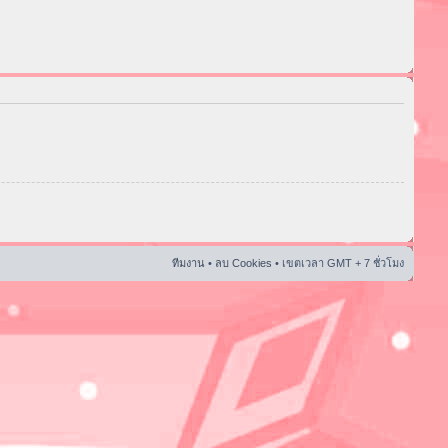
ทีมงาน
•
ลบ Cookies
• เขตเวลา GMT + 7 ชั่วโมง